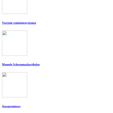
Voertuig reinigingssystemen
Manuele Schoonmaakartikelen
Stoomreinigers