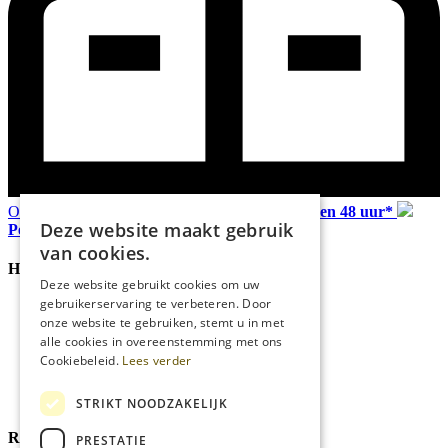
Ophalen in Echt of Weert (L)
Verzonden
binnen 48 uur*
Deze website maakt gebruik
Persoonlijk
advies
van cookies.
Handige Links
Deze website gebruikt cookies om uw
gebruikerservaring te verbeteren. Door
Home
onze website te gebruiken, stemt u in met
Klantenservice
alle cookies in overeenstemming met ons
Over ons
Cookiebeleid.
Lees verder
Blog
Privacyverklaring
Cookies
STRIKT NOODZAKELIJK
Reviewmerk
PRESTATIE