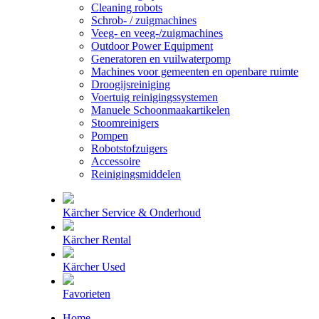
Cleaning robots
Schrob- / zuigmachines
Veeg- en veeg-/zuigmachines
Outdoor Power Equipment
Generatoren en vuilwaterpomp
Machines voor gemeenten en openbare ruimte
Droogijsreiniging
Voertuig reinigingssystemen
Manuele Schoonmaakartikelen
Stoomreinigers
Pompen
Robotstofzuigers
Accessoire
Reinigingsmiddelen
Kärcher Service & Onderhoud
Kärcher Rental
Kärcher Used
Favorieten
Home