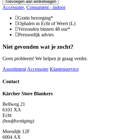
Toevoegen aan winkelwagen
7420
Accessoire
,
Consument - indoor
aantal
Gratis bezorging*
Ophalen in Echt of Weert (L)
Verzonden binnen 48 uur*
Persoonlijk advies
Niet gevonden wat je zocht?
Geen probleem! We helpen je graag verder.
Assortiment
Accessoire
Klantenservice
Contact
Kärcher Store Blankers
Bellweg 21
6101 XA
Echt
(hoofdvestiging)
Moesdijk 12F
6004 AX