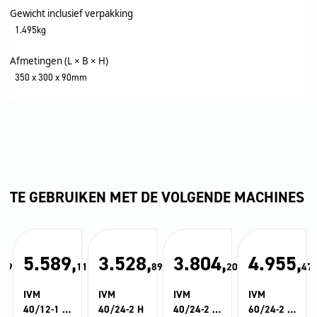
Gewicht inclusief verpakking
1.495kg
Afmetingen (L × B × H)
350 x 300 x 90mm
TE GEBRUIKEN MET DE VOLGENDE MACHINES
,
5.589,
3.528,
3.804,
4.955,
09
11
89
20
47
IVM
IVM
IVM
IVM
40/12-1 H
40/24-2 H
40/24-2 H
60/24-2 H