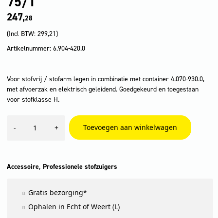
75/1
247,
28
(Incl BTW:
299,21
)
Artikelnummer: 6.904-420.0
Voor stofvrij / stofarm legen in combinatie met container 4.070-930.0,
met afvoerzak en elektrisch geleidend. Goedgekeurd en toegestaan
voor stofklasse H.
veiligheidsfilterz...
Toevoegen aan winkelwagen
-
+
5
x
,
NT
75/1
,
Accessoire
Professionele stofzuigers
aantal
Gratis bezorging*
Ophalen in Echt of Weert (L)