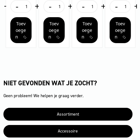
+
-
+
-
+
-
+
-
+
Z22
ACD
ACD
IVM
IVM
IVM
IVM
40/12-
40/24-
40/24-
60/24-
1
2
2
2
Toev
Toev
Toev
Toev
H
H
H
H
Z22
aantal
ACD
ACD
oege
oege
oege
oege
aantal
aantal
aantal
n
n
n
n
NIET GEVONDEN WAT JE ZOCHT?
Geen probleem! We helpen je graag verder.
Assortiment
Accessoire