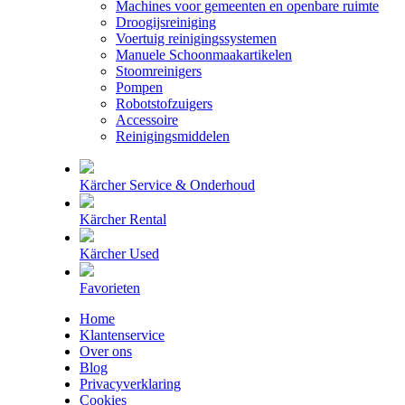
Machines voor gemeenten en openbare ruimte
Droogijsreiniging
Voertuig reinigingssystemen
Manuele Schoonmaakartikelen
Stoomreinigers
Pompen
Robotstofzuigers
Accessoire
Reinigingsmiddelen
Kärcher Service & Onderhoud
Kärcher Rental
Kärcher Used
Favorieten
Home
Klantenservice
Over ons
Blog
Privacyverklaring
Cookies