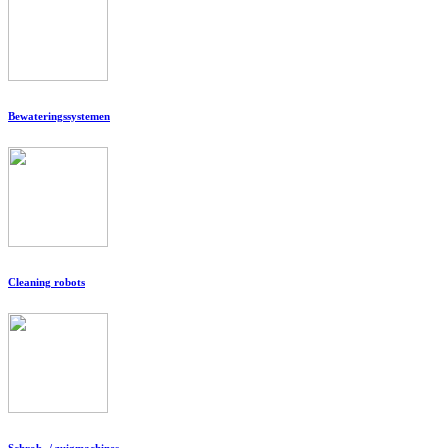
Bewateringssystemen
Cleaning robots
Schrob- / zuigmachines