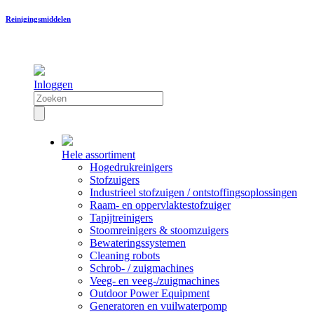
Reinigingsmiddelen
Inloggen
Hele assortiment
Hogedrukreinigers
Stofzuigers
Industrieel stofzuigen / ontstoffingsoplossingen
Raam- en oppervlaktestofzuiger
Tapijtreinigers
Stoomreinigers & stoomzuigers
Bewateringssystemen
Cleaning robots
Schrob- / zuigmachines
Veeg- en veeg-/zuigmachines
Outdoor Power Equipment
Generatoren en vuilwaterpomp