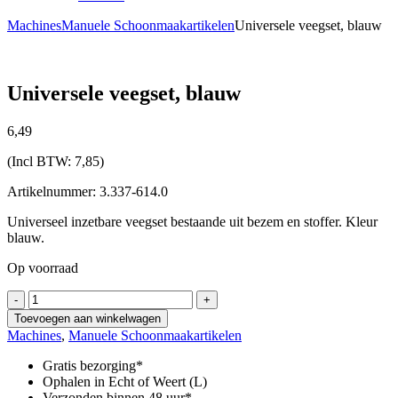
Machines
Manuele Schoonmaakartikelen
Universele veegset, blauw
Universele veegset, blauw
6,
49
(Incl BTW:
7,85
)
Artikelnummer: 3.337-614.0
Universeel inzetbare veegset bestaande uit bezem en stoffer. Kleur
blauw.
Op voorraad
Universele
-
+
veegset,
Toevoegen aan winkelwagen
blauw
Machines
,
Manuele Schoonmaakartikelen
aantal
Gratis bezorging*
Ophalen in Echt of Weert (L)
Verzonden binnen 48 uur*