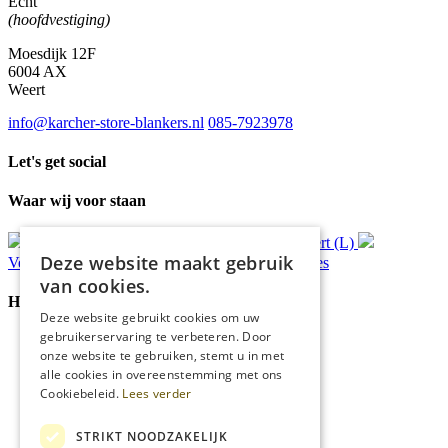
Echt
(hoofdvestiging)
Moesdijk 12F
6004 AX
Weert
info@karcher-store-blankers.nl
085-7923978
Let's get social
Waar wij voor staan
Gratis
bezorging*
Ophalen in Echt of Weert (L)
Deze website maakt gebruik
Verzonden
binnen 48 uur*
Persoonlijk
advies
van cookies.
Handige Links
Deze website gebruikt cookies om uw
gebruikerservaring te verbeteren. Door
Home
onze website te gebruiken, stemt u in met
Klantenservice
alle cookies in overeenstemming met ons
Over ons
Cookiebeleid.
Lees verder
Blog
Privacyverklaring
Cookies
STRIKT NOODZAKELIJK