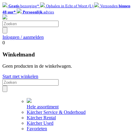
Gratis
bezorging*
Ophalen in Echt of Weert (L)
Verzonden
binnen
48 uur*
Persoonlijk
advies
Inloggen / aanmelden
0
Winkelmand
Geen producten in de winkelwagen.
Start met winkelen
Hele assortiment
Kärcher Service & Onderhoud
Kärcher Rental
Kärcher Used
Favorieten