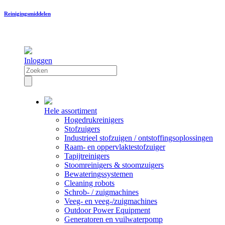
Reinigingsmiddelen
Inloggen
Hele assortiment
Hogedrukreinigers
Stofzuigers
Industrieel stofzuigen / ontstoffingsoplossingen
Raam- en oppervlaktestofzuiger
Tapijtreinigers
Stoomreinigers & stoomzuigers
Bewateringssystemen
Cleaning robots
Schrob- / zuigmachines
Veeg- en veeg-/zuigmachines
Outdoor Power Equipment
Generatoren en vuilwaterpomp