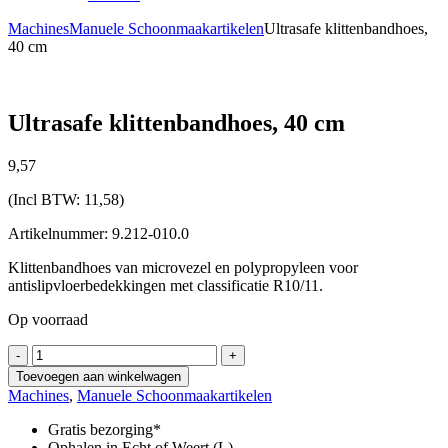
Machines
Manuele Schoonmaakartikelen
Ultrasafe klittenbandhoes,
40 cm
Ultrasafe klittenbandhoes, 40 cm
9,
57
(Incl BTW:
11,58
)
Artikelnummer: 9.212-010.0
Klittenbandhoes van microvezel en polypropyleen voor
antislipvloerbedekkingen met classificatie R10/11.
Op voorraad
Ultrasafe
-
+
klittenbandhoes,
Toevoegen aan winkelwagen
40
Machines
,
Manuele Schoonmaakartikelen
cm
aantal
Gratis bezorging*
Ophalen in Echt of Weert (L)