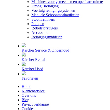
Machines voor gemeenten en openbare ruimte
Droogijsreiniging
Voertuig reinigingssystemen
Manuele Schoonmaakartikelen
Stoomreinigers
Pompen
Robotstofzuigers
Accessoire
Reinigingsmiddelen
Kärcher Service & Onderhoud
Kärcher Rental
Kärcher Used
Favorieten
Home
Klantenservice
Over ons
Blog
Privacyverklaring
Cookies