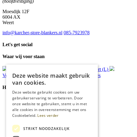
(hoofdvestiging)
Moesdijk 12F
6004 AX
Weert
info@karcher-store-blankers.nl
085-7923978
Let's get social
Waar wij voor staan
Gratis
bezorging*
Ophalen in Echt of Weert (L)
Deze website maakt gebruik
Verzonden
binnen 48 uur*
Persoonlijk
advies
van cookies.
Handige Links
Deze website gebruikt cookies om uw
gebruikerservaring te verbeteren. Door
Home
onze website te gebruiken, stemt u in met
Klantenservice
alle cookies in overeenstemming met ons
Over ons
Cookiebeleid.
Lees verder
Blog
Privacyverklaring
Cookies
STRIKT NOODZAKELIJK