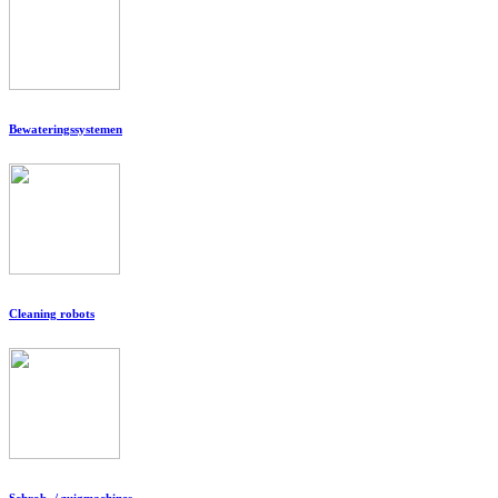
Bewateringssystemen
Cleaning robots
Schrob- / zuigmachines