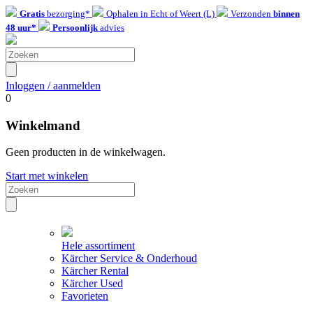
Gratis
bezorging*
Ophalen in Echt of Weert (L)
Verzonden
binnen
48 uur*
Persoonlijk
advies
Inloggen / aanmelden
0
Winkelmand
Geen producten in de winkelwagen.
Start met winkelen
Hele assortiment
Kärcher Service & Onderhoud
Kärcher Rental
Kärcher Used
Favorieten