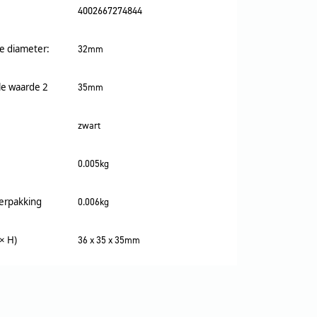
4002667274844
e diameter:
32mm
le waarde 2
35mm
zwart
0.005kg
verpakking
0.006kg
× H)
36 x 35 x 35mm