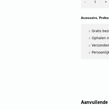
-
+
aantal
,
Accessoire
Profes
Gratis be
Ophalen in
Verzonden
Persoonlij
Aanvullende 