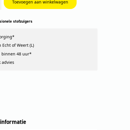
Toevoegen aan winkelwagen
sionele stofzuigers
zorging*
 Echt of Weert (L)
 binnen 48 uur*
k advies
informatie