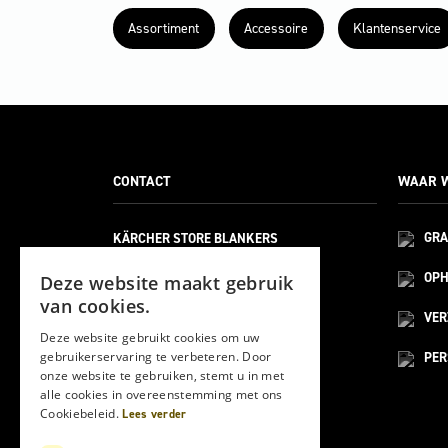
Assortiment
Accessoire
Klantenservice
CONTACT
WAAR W
KÄRCHER STORE BLANKERS
GRA
BELLWEG 21
6101 XA
OPH
Deze website maakt gebruik
ECHT
van cookies.
(HOOFDVESTIGING)
VE
Deze website gebruikt cookies om uw
gebruikerservaring te verbeteren. Door
PER
MOESDIJK 12F
onze website te gebruiken, stemt u in met
6004 AX
alle cookies in overeenstemming met ons
WEERT
Cookiebeleid.
Lees verder