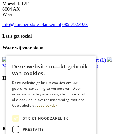
Moesdijk 12F
6004 AX
Weert
info@karcher-store-blankers.nl
085-7923978
Let's get social
Waar wij voor staan
Gratis
bezorging*
Ophalen in Echt of Weert (L)
Deze website maakt gebruik
Verzonden
binnen 48 uur*
Persoonlijk
advies
van cookies.
Handige Links
Deze website gebruikt cookies om uw
gebruikerservaring te verbeteren. Door
Home
onze website te gebruiken, stemt u in met
Klantenservice
alle cookies in overeenstemming met ons
Over ons
Cookiebeleid.
Lees verder
Blog
Privacyverklaring
Cookies
STRIKT NOODZAKELIJK
Reviewmerk
PRESTATIE