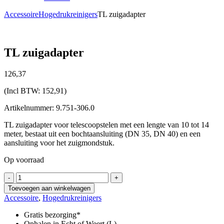
Accessoire
Hogedrukreinigers
TL zuigadapter
TL zuigadapter
126,
37
(Incl BTW:
152,91
)
Artikelnummer: 9.751-306.0
TL zuigadapter voor telescoopstelen met een lengte van 10 tot 14
meter, bestaat uit een bochtaansluiting (DN 35, DN 40) en een
aansluiting voor het zuigmondstuk.
Op voorraad
TL
-
+
zuigadapter
Toevoegen aan winkelwagen
aantal
Accessoire
,
Hogedrukreinigers
Gratis bezorging*
Ophalen in Echt of Weert (L)