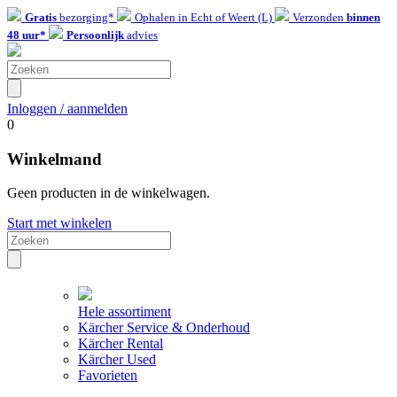
Gratis
bezorging*
Ophalen in Echt of Weert (L)
Verzonden
binnen
48 uur*
Persoonlijk
advies
Inloggen / aanmelden
0
Winkelmand
Geen producten in de winkelwagen.
Start met winkelen
Hele assortiment
Kärcher Service & Onderhoud
Kärcher Rental
Kärcher Used
Favorieten