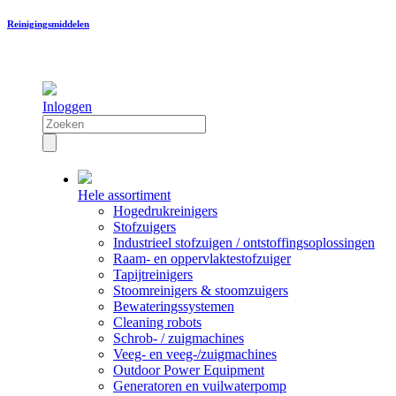
Reinigingsmiddelen
Inloggen
Hele assortiment
Hogedrukreinigers
Stofzuigers
Industrieel stofzuigen / ontstoffingsoplossingen
Raam- en oppervlaktestofzuiger
Tapijtreinigers
Stoomreinigers & stoomzuigers
Bewateringssystemen
Cleaning robots
Schrob- / zuigmachines
Veeg- en veeg-/zuigmachines
Outdoor Power Equipment
Generatoren en vuilwaterpomp