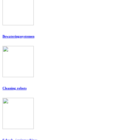
Bewateringssystemen
Cleaning robots
Schrob- / zuigmachines