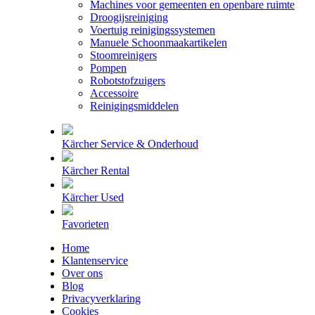
Machines voor gemeenten en openbare ruimte
Droogijsreiniging
Voertuig reinigingssystemen
Manuele Schoonmaakartikelen
Stoomreinigers
Pompen
Robotstofzuigers
Accessoire
Reinigingsmiddelen
Kärcher Service & Onderhoud
Kärcher Rental
Kärcher Used
Favorieten
Home
Klantenservice
Over ons
Blog
Privacyverklaring
Cookies