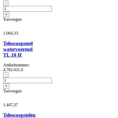
Telescoopsteel
-
TL
14
+
C
Toevoegen
aantal
1.064,
33
Telescoopsteel
watervoerend
TL 10 H
Artikelnummer:
4.762-611.0
Telescoopsteel
-
watervoerend
TL
+
10
Toevoegen
H
aantal
1.447,
37
Telescoopstelen