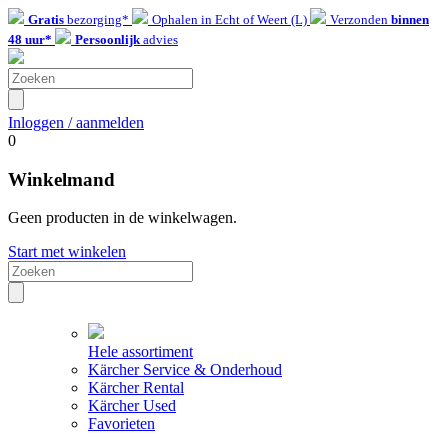
Gratis
bezorging*
Ophalen in Echt of Weert (L)
Verzonden
binnen
48 uur*
Persoonlijk
advies
Inloggen / aanmelden
0
Winkelmand
Geen producten in de winkelwagen.
Start met winkelen
Hele assortiment
Kärcher Service & Onderhoud
Kärcher Rental
Kärcher Used
Favorieten