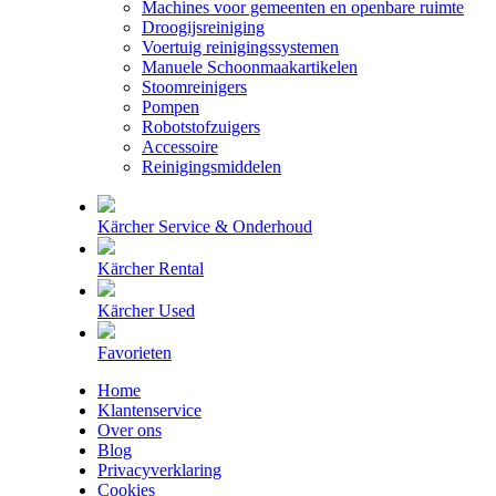
Machines voor gemeenten en openbare ruimte
Droogijsreiniging
Voertuig reinigingssystemen
Manuele Schoonmaakartikelen
Stoomreinigers
Pompen
Robotstofzuigers
Accessoire
Reinigingsmiddelen
Kärcher Service & Onderhoud
Kärcher Rental
Kärcher Used
Favorieten
Home
Klantenservice
Over ons
Blog
Privacyverklaring
Cookies