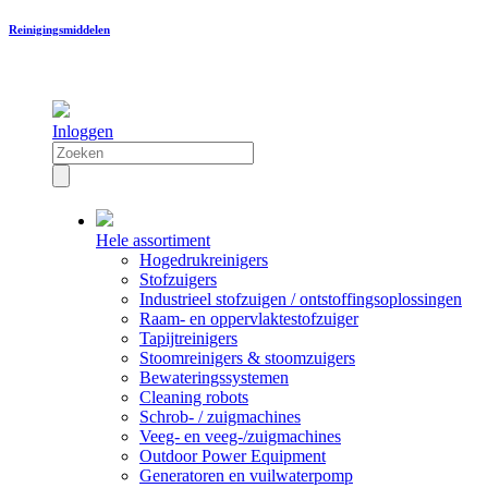
Reinigingsmiddelen
Inloggen
Hele assortiment
Hogedrukreinigers
Stofzuigers
Industrieel stofzuigen / ontstoffingsoplossingen
Raam- en oppervlaktestofzuiger
Tapijtreinigers
Stoomreinigers & stoomzuigers
Bewateringssystemen
Cleaning robots
Schrob- / zuigmachines
Veeg- en veeg-/zuigmachines
Outdoor Power Equipment
Generatoren en vuilwaterpomp