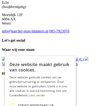
Echt
(hoofdvestiging)
Moesdijk 12F
6004 AX
Weert
info@karcher-store-blankers.nl
085-7923978
Let's get social
Waar wij voor staan
Gratis
bezorging*
Ophalen in Echt of Weert (L)
Deze website maakt gebruik
Verzonden
binnen 48 uur*
Persoonlijk
advies
van cookies.
Handige Links
Deze website gebruikt cookies om uw
gebruikerservaring te verbeteren. Door
Home
onze website te gebruiken, stemt u in met
Klantenservice
alle cookies in overeenstemming met ons
Over ons
Cookiebeleid.
Lees verder
Blog
Privacyverklaring
Cookies
STRIKT NOODZAKELIJK