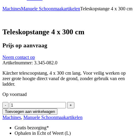
Machines
Manuele Schoonmaakartikelen
Teleskopstange 4 x 300 cm
Teleskopstange 4 x 300 cm
Prijs op aanvraag
Neem contact op
Artikelnummer: 3.345-082.0
Kärcher telescoopstang, 4 x 300 cm lang. Voor veilig werken op
zeer grote hoogte direct vanaf de grond, zonder gebruik van een
ladder.
Op voorraad
Teleskopstange
-
+
4
Toevoegen aan winkelwagen
x
Machines
,
Manuele Schoonmaakartikelen
300
cm
Gratis bezorging*
aantal
Ophalen in Echt of Weert (L)