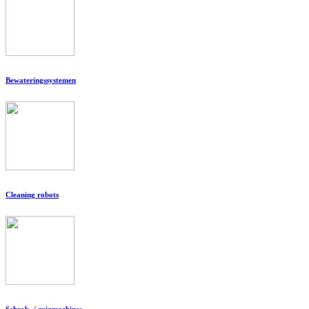
Bewateringssystemen
Cleaning robots
Schrob- / zuigmachines