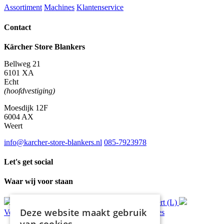
Assortiment
Machines
Klantenservice
Contact
Kärcher Store Blankers
Bellweg 21
6101 XA
Echt
(hoofdvestiging)
Moesdijk 12F
6004 AX
Weert
info@karcher-store-blankers.nl
085-7923978
Let's get social
Waar wij voor staan
Gratis
bezorging*
Ophalen in Echt of Weert (L)
Deze website maakt gebruik
Verzonden
binnen 48 uur*
Persoonlijk
advies