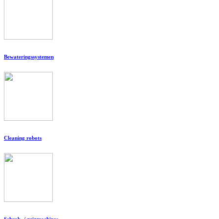
Bewateringssystemen
Cleaning robots
Schrob- / zuigmachines