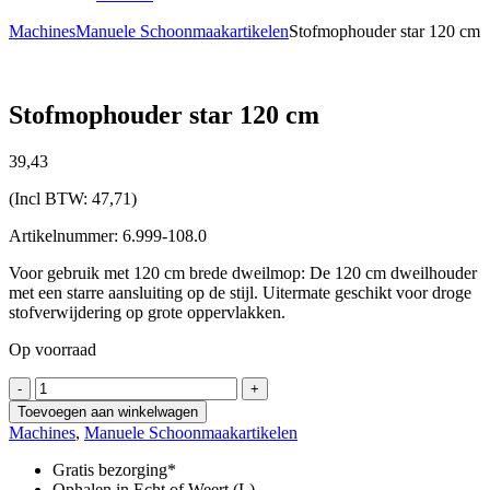
Machines
Manuele Schoonmaakartikelen
Stofmophouder star 120 cm
Stofmophouder star 120 cm
39,
43
(Incl BTW:
47,71
)
Artikelnummer: 6.999-108.0
Voor gebruik met 120 cm brede dweilmop: De 120 cm dweilhouder
met een starre aansluiting op de stijl. Uitermate geschikt voor droge
stofverwijdering op grote oppervlakken.
Op voorraad
Stofmophouder
-
+
star
Toevoegen aan winkelwagen
120
Machines
,
Manuele Schoonmaakartikelen
cm
aantal
Gratis bezorging*
Ophalen in Echt of Weert (L)