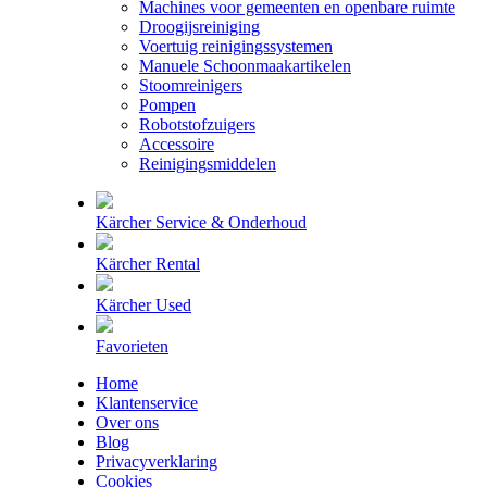
Machines voor gemeenten en openbare ruimte
Droogijsreiniging
Voertuig reinigingssystemen
Manuele Schoonmaakartikelen
Stoomreinigers
Pompen
Robotstofzuigers
Accessoire
Reinigingsmiddelen
Kärcher Service & Onderhoud
Kärcher Rental
Kärcher Used
Favorieten
Home
Klantenservice
Over ons
Blog
Privacyverklaring
Cookies