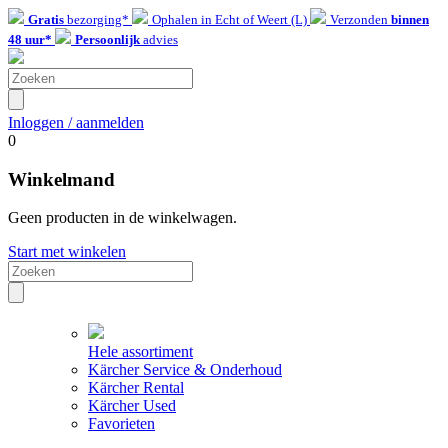
Gratis
bezorging*
Ophalen in Echt of Weert (L)
Verzonden
binnen
48 uur*
Persoonlijk
advies
Inloggen / aanmelden
0
Winkelmand
Geen producten in de winkelwagen.
Start met winkelen
Hele assortiment
Kärcher Service & Onderhoud
Kärcher Rental
Kärcher Used
Favorieten