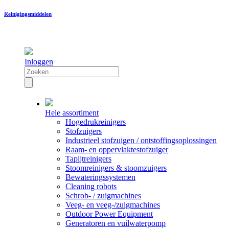
Reinigingsmiddelen
Inloggen
Hele assortiment
Hogedrukreinigers
Stofzuigers
Industrieel stofzuigen / ontstoffingsoplossingen
Raam- en oppervlaktestofzuiger
Tapijtreinigers
Stoomreinigers & stoomzuigers
Bewateringssystemen
Cleaning robots
Schrob- / zuigmachines
Veeg- en veeg-/zuigmachines
Outdoor Power Equipment
Generatoren en vuilwaterpomp