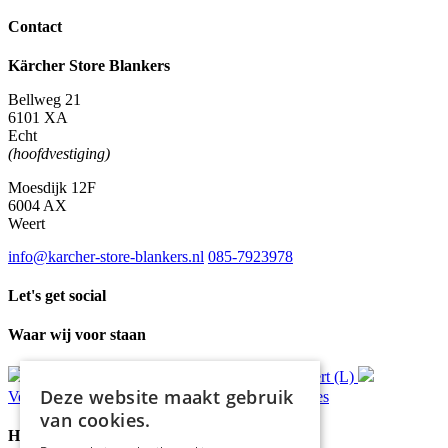
Contact
Kärcher Store Blankers
Bellweg 21
6101 XA
Echt
(hoofdvestiging)
Moesdijk 12F
6004 AX
Weert
info@karcher-store-blankers.nl
085-7923978
Let's get social
Waar wij voor staan
Gratis
bezorging*
Ophalen in Echt of Weert (L)
Deze website maakt gebruik
Verzonden
binnen 48 uur*
Persoonlijk
advies
van cookies.
Handige Links