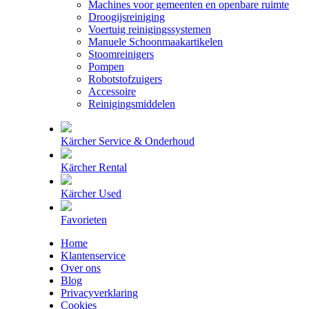
Machines voor gemeenten en openbare ruimte
Droogijsreiniging
Voertuig reinigingssystemen
Manuele Schoonmaakartikelen
Stoomreinigers
Pompen
Robotstofzuigers
Accessoire
Reinigingsmiddelen
Kärcher Service & Onderhoud
Kärcher Rental
Kärcher Used
Favorieten
Home
Klantenservice
Over ons
Blog
Privacyverklaring
Cookies