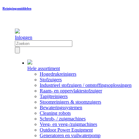
Reinigingsmiddelen
Inloggen
Hele assortiment
Hogedrukreinigers
Stofzuigers
Industrieel stofzuigen / ontstoffingsoplossingen
Raam- en oppervlaktestofzuiger
Tapijtreinigers
Stoomreinigers & stoomzuigers
Bewateringssystemen
Cleaning robots
Schrob- / zuigmachines
Veeg- en veeg-/zuigmachines
Outdoor Power Equipment
Generatoren en vuilwaterpomp