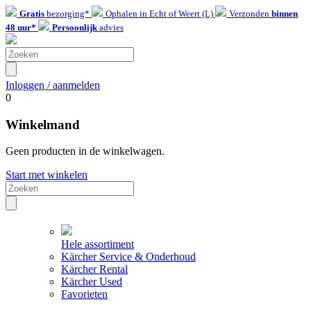
Gratis
bezorging*
Ophalen in Echt of Weert (L)
Verzonden
binnen
48 uur*
Persoonlijk
advies
Inloggen / aanmelden
0
Winkelmand
Geen producten in de winkelwagen.
Start met winkelen
Hele assortiment
Kärcher Service & Onderhoud
Kärcher Rental
Kärcher Used
Favorieten