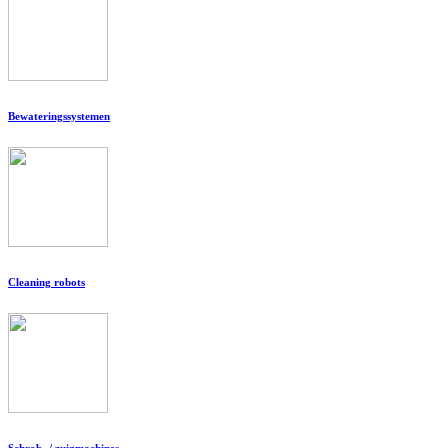
Bewateringssystemen
Cleaning robots
Schrob- / zuigmachines