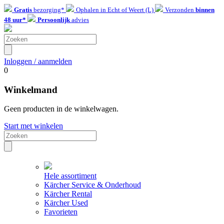
Gratis
bezorging*
Ophalen in Echt of Weert (L)
Verzonden
binnen
48 uur*
Persoonlijk
advies
Inloggen / aanmelden
0
Winkelmand
Geen producten in de winkelwagen.
Start met winkelen
Hele assortiment
Kärcher Service & Onderhoud
Kärcher Rental
Kärcher Used
Favorieten