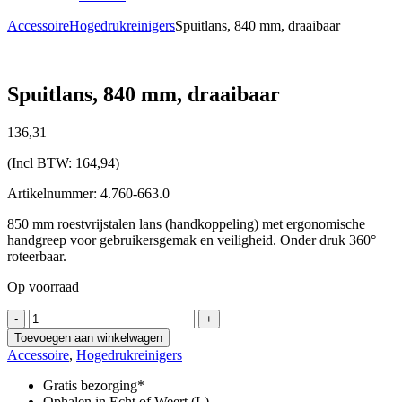
Accessoire
Hogedrukreinigers
Spuitlans, 840 mm, draaibaar
Spuitlans, 840 mm, draaibaar
136,
31
(Incl BTW:
164,94
)
Artikelnummer: 4.760-663.0
850 mm roestvrijstalen lans (handkoppeling) met ergonomische
handgreep voor gebruikersgemak en veiligheid. Onder druk 360°
roteerbaar.
Op voorraad
Spuitlans,
-
+
840
Toevoegen aan winkelwagen
mm,
Accessoire
,
Hogedrukreinigers
draaibaar
aantal
Gratis bezorging*
Ophalen in Echt of Weert (L)