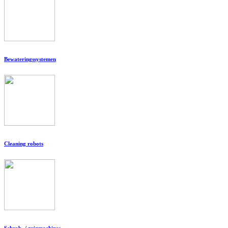
Bewateringssystemen
Cleaning robots
Schrob- / zuigmachines