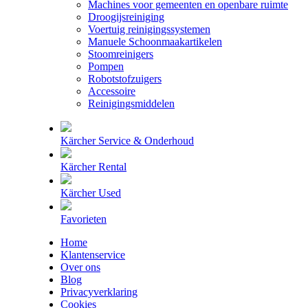
Machines voor gemeenten en openbare ruimte
Droogijsreiniging
Voertuig reinigingssystemen
Manuele Schoonmaakartikelen
Stoomreinigers
Pompen
Robotstofzuigers
Accessoire
Reinigingsmiddelen
Kärcher Service & Onderhoud
Kärcher Rental
Kärcher Used
Favorieten
Home
Klantenservice
Over ons
Blog
Privacyverklaring
Cookies