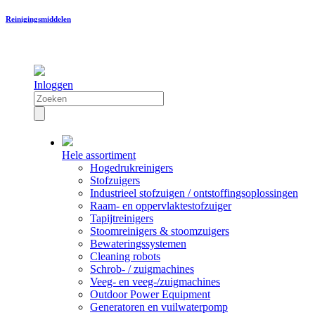
Reinigingsmiddelen
Inloggen
Hele assortiment
Hogedrukreinigers
Stofzuigers
Industrieel stofzuigen / ontstoffingsoplossingen
Raam- en oppervlaktestofzuiger
Tapijtreinigers
Stoomreinigers & stoomzuigers
Bewateringssystemen
Cleaning robots
Schrob- / zuigmachines
Veeg- en veeg-/zuigmachines
Outdoor Power Equipment
Generatoren en vuilwaterpomp