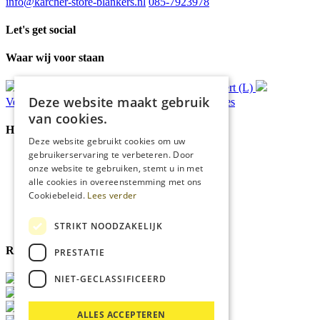
info@karcher-store-blankers.nl
085-7923978
Let's get social
Waar wij voor staan
Gratis
bezorging*
Ophalen in Echt of Weert (L)
Deze website maakt gebruik
Verzonden
binnen 48 uur*
Persoonlijk
advies
van cookies.
Handige Links
Deze website gebruikt cookies om uw
gebruikerservaring te verbeteren. Door
Home
onze website te gebruiken, stemt u in met
Klantenservice
alle cookies in overeenstemming met ons
Over ons
Cookiebeleid.
Lees verder
Blog
Privacyverklaring
Cookies
STRIKT NOODZAKELIJK
Reviewmerk
PRESTATIE
NIET-GECLASSIFICEERD
ALLES ACCEPTEREN