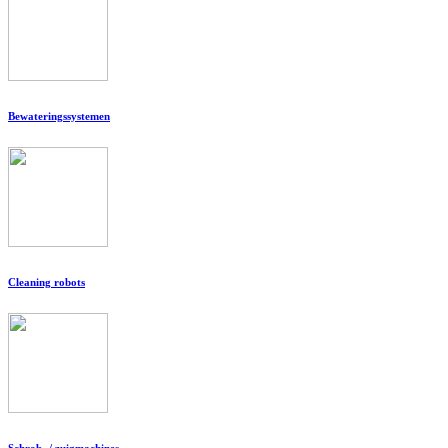
Bewateringssystemen
Cleaning robots
Schrob- / zuigmachines