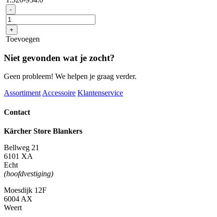
HD
-
5/15
CX
+
Plus
Toevoegen
+
FR
Niet gevonden wat je zocht?
Classic
aantal
Geen probleem! We helpen je graag verder.
Assortiment
Accessoire
Klantenservice
Contact
Kärcher Store Blankers
Bellweg 21
6101 XA
Echt
(hoofdvestiging)
Moesdijk 12F
6004 AX
Weert