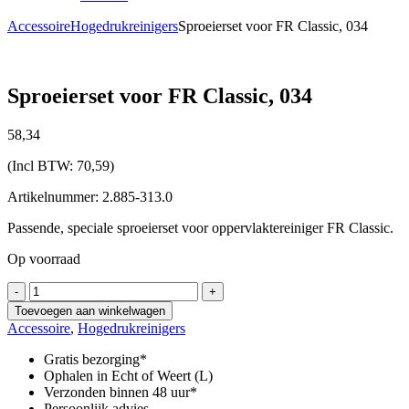
Accessoire
Hogedrukreinigers
Sproeierset voor FR Classic, 034
Sproeierset voor FR Classic, 034
58,
34
(Incl BTW:
70,59
)
Artikelnummer: 2.885-313.0
Passende, speciale sproeierset voor oppervlaktereiniger FR Classic.
Op voorraad
Sproeierset
-
+
voor
Toevoegen aan winkelwagen
FR
Accessoire
,
Hogedrukreinigers
Classic,
034
Gratis bezorging*
aantal
Ophalen in Echt of Weert (L)
Verzonden binnen 48 uur*
Persoonlijk advies