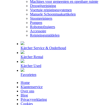
Machines voor gemeenten en openbare ruimte
Droogijsreiniging
Voertuig reinigingssystemen
Manuele Schoonmaakartikelen
Stoomreinigers
Pompen
Robotstofzuigers
Accessoire
Reinigingsmiddelen
Kärcher Service & Onderhoud
Kärcher Rental
Kärcher Used
Favorieten
Home
Klantenservice
Over ons
Blog
Privacyverklaring
Cookies