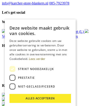
info@karcher-store-blankers.nl
085-7923978
Let's get social
Waar wij voor staan
Deze website maakt gebruik
Gratis
bezorging*
Ophalen in Echt of Weert (L)
van cookies.
Verzonden
binnen 48 uur*
Persoonlijk
advies
Deze website gebruikt cookies om uw
gebruikerservaring te verbeteren. Door
Handige Links
onze website te gebruiken, stemt u in met
alle cookies in overeenstemming met ons
Home
Cookiebeleid.
Lees verder
Klantenservice
Over ons
Blog
STRIKT NOODZAKELIJK
Privacyverklaring
Cookies
PRESTATIE
Reviewmerk
NIET-GECLASSIFICEERD
ALLES ACCEPTEREN