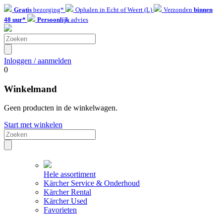
Gratis
bezorging*
Ophalen in Echt of Weert (L)
Verzonden
binnen
48 uur*
Persoonlijk
advies
Inloggen / aanmelden
0
Winkelmand
Geen producten in de winkelwagen.
Start met winkelen
Hele assortiment
Kärcher Service & Onderhoud
Kärcher Rental
Kärcher Used
Favorieten