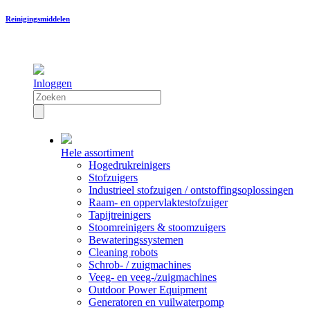
Reinigingsmiddelen
Inloggen
Hele assortiment
Hogedrukreinigers
Stofzuigers
Industrieel stofzuigen / ontstoffingsoplossingen
Raam- en oppervlaktestofzuiger
Tapijtreinigers
Stoomreinigers & stoomzuigers
Bewateringssystemen
Cleaning robots
Schrob- / zuigmachines
Veeg- en veeg-/zuigmachines
Outdoor Power Equipment
Generatoren en vuilwaterpomp