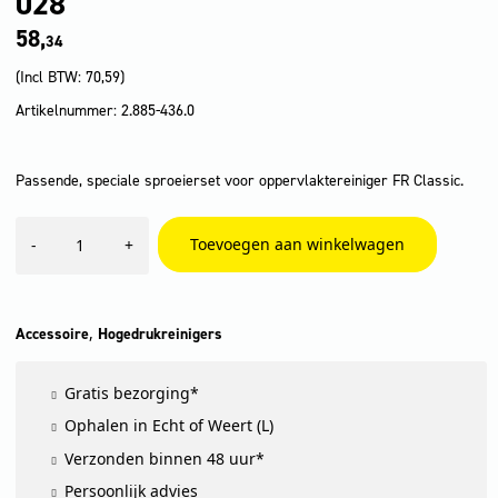
028
58,
34
(Incl BTW:
70,59
)
Artikelnummer: 2.885-436.0
Passende, speciale sproeierset voor oppervlaktereiniger FR Classic.
Sproeierset
Toevoegen aan winkelwagen
-
+
voor
FR
Classic,
028
aantal
,
Accessoire
Hogedrukreinigers
Gratis bezorging*
Ophalen in Echt of Weert (L)
Verzonden binnen 48 uur*
Persoonlijk advies