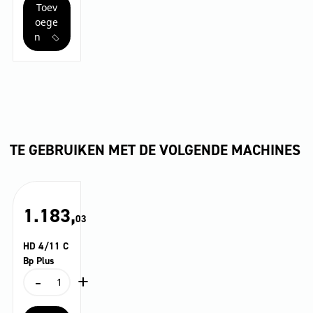
Toev
aantal
oege
n
TE GEBRUIKEN MET DE VOLGENDE MACHINES
1.183,
03
HD 4/11 C
Bp Plus
-
+
HD
4/11
C