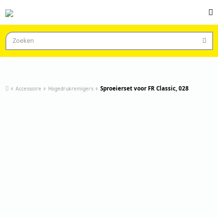
Accessoire
Hogedrukreinigers
Sproeierset voor FR Classic, 028