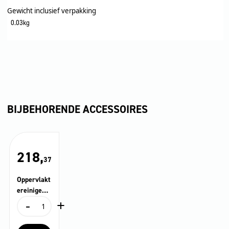
Gewicht inclusief verpakking
0.03kg
BIJBEHORENDE ACCESSOIRES
218,
37
Oppervlakt
ereinige…
-
+
FR Classic
Oppervlaktereinige...
FR
Classic