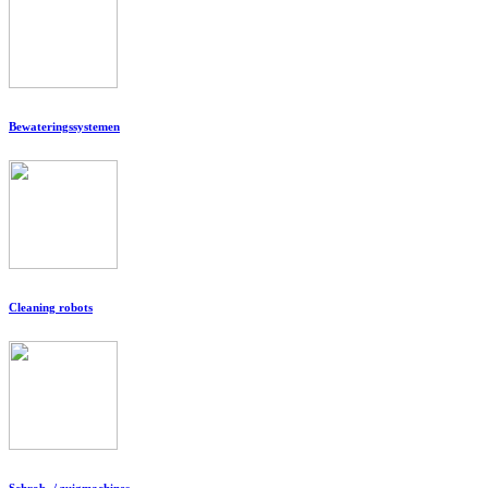
Bewateringssystemen
Cleaning robots
Schrob- / zuigmachines