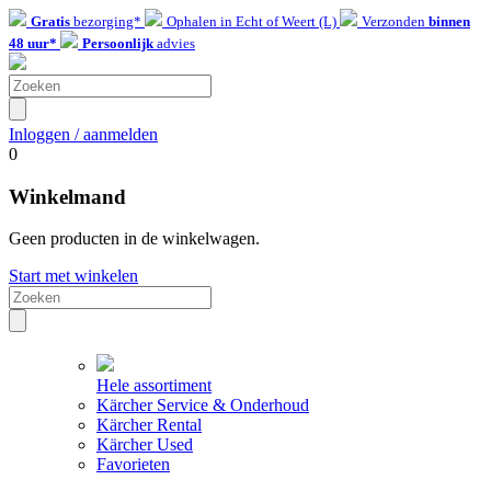
Gratis
bezorging*
Ophalen in Echt of Weert (L)
Verzonden
binnen
48 uur*
Persoonlijk
advies
Inloggen / aanmelden
0
Winkelmand
Geen producten in de winkelwagen.
Start met winkelen
Hele assortiment
Kärcher Service & Onderhoud
Kärcher Rental
Kärcher Used
Favorieten