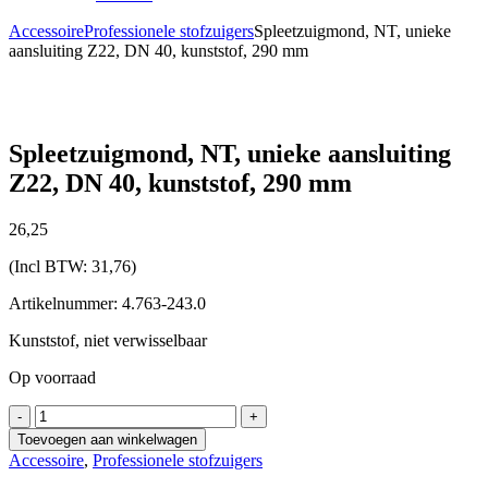
Accessoire
Professionele stofzuigers
Spleetzuigmond, NT, unieke
aansluiting Z22, DN 40, kunststof, 290 mm
Spleetzuigmond, NT, unieke aansluiting
Z22, DN 40, kunststof, 290 mm
26,
25
(Incl BTW:
31,76
)
Artikelnummer: 4.763-243.0
Kunststof, niet verwisselbaar
Op voorraad
Spleetzuigmond,
-
+
NT,
Toevoegen aan winkelwagen
unieke
Accessoire
,
Professionele stofzuigers
aansluiting