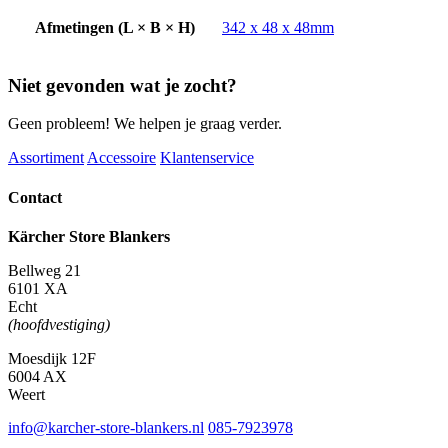
Afmetingen (L × B × H)
342 x 48 x 48mm
Niet gevonden wat je zocht?
Geen probleem! We helpen je graag verder.
Assortiment
Accessoire
Klantenservice
Contact
Kärcher Store Blankers
Bellweg 21
6101 XA
Echt
(hoofdvestiging)
Moesdijk 12F
6004 AX
Weert
info@karcher-store-blankers.nl
085-7923978