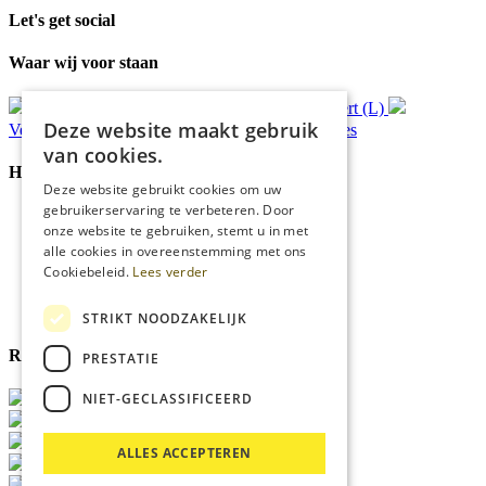
Let's get social
Waar wij voor staan
Gratis
bezorging*
Ophalen in Echt of Weert (L)
Deze website maakt gebruik
Verzonden
binnen 48 uur*
Persoonlijk
advies
van cookies.
Handige Links
Deze website gebruikt cookies om uw
gebruikerservaring te verbeteren. Door
Home
onze website te gebruiken, stemt u in met
Klantenservice
alle cookies in overeenstemming met ons
Over ons
Cookiebeleid.
Lees verder
Blog
Privacyverklaring
Cookies
STRIKT NOODZAKELIJK
Reviewmerk
PRESTATIE
NIET-GECLASSIFICEERD
ALLES ACCEPTEREN