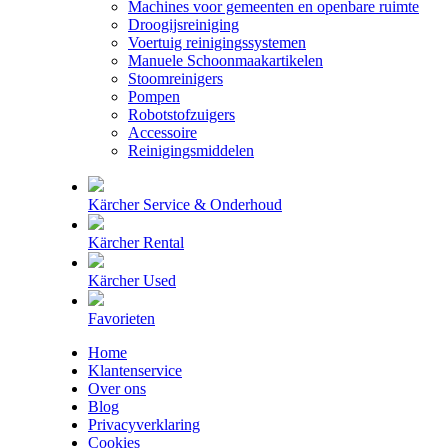
Machines voor gemeenten en openbare ruimte
Droogijsreiniging
Voertuig reinigingssystemen
Manuele Schoonmaakartikelen
Stoomreinigers
Pompen
Robotstofzuigers
Accessoire
Reinigingsmiddelen
Kärcher Service & Onderhoud
Kärcher Rental
Kärcher Used
Favorieten
Home
Klantenservice
Over ons
Blog
Privacyverklaring
Cookies