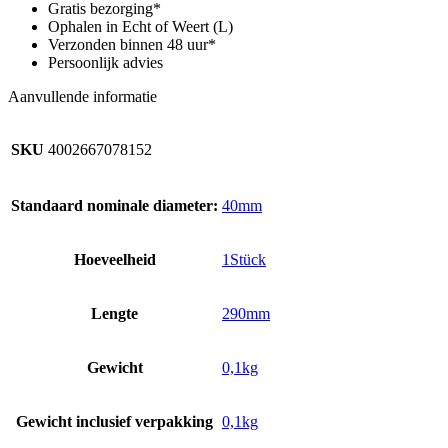
Z22,
Gratis bezorging*
DN
Ophalen in Echt of Weert (L)
40,
Verzonden binnen 48 uur*
kunststof,
Persoonlijk advies
290
mm
Aanvullende informatie
aantal
SKU
4002667078152
Standaard nominale diameter:
40mm
Hoeveelheid
1Stück
Lengte
290mm
Gewicht
0,1kg
Gewicht inclusief verpakking
0,1kg