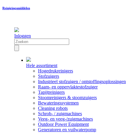
Reinigingsmiddelen
Inloggen
Hele assortiment
Hogedrukreinigers
Stofzuigers
Industrieel stofzuigen / ontstoffingsoplossingen
Raam- en oppervlaktestofzuiger
Tapijtreinigers
Stoomreinigers & stoomzuigers
Bewateringssystemen
Cleaning robots
Schrob- / zuigmachines
Veeg- en veeg-/zuigmachines
Outdoor Power Equipment
Generatoren en vuilwaterpomp