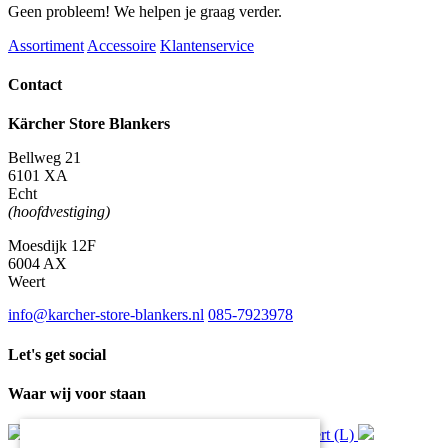
Geen probleem! We helpen je graag verder.
Assortiment
Accessoire
Klantenservice
Contact
Kärcher Store Blankers
Bellweg 21
6101 XA
Echt
(hoofdvestiging)
Moesdijk 12F
6004 AX
Weert
info@karcher-store-blankers.nl
085-7923978
Let's get social
Waar wij voor staan
Gratis
bezorging*
Ophalen in Echt of Weert (L)