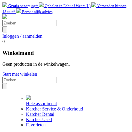
Gratis
bezorging*
Ophalen in Echt of Weert (L)
Verzonden
binnen
48 uur*
Persoonlijk
advies
Inloggen / aanmelden
0
Winkelmand
Geen producten in de winkelwagen.
Start met winkelen
Hele assortiment
Kärcher Service & Onderhoud
Kärcher Rental
Kärcher Used
Favorieten