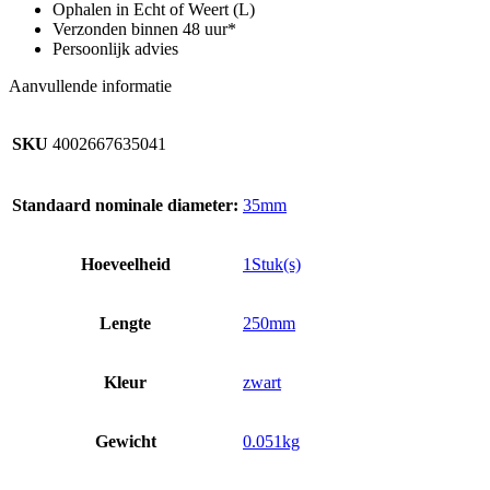
mm
Ophalen in Echt of Weert (L)
aantal
Verzonden binnen 48 uur*
Persoonlijk advies
Aanvullende informatie
SKU
4002667635041
Standaard nominale diameter:
35mm
Hoeveelheid
1Stuk(s)
Lengte
250mm
Kleur
zwart
Gewicht
0.051kg