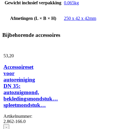
Gewicht inclusief verpakking
0.065kg
Afmetingen (L × B × H)
250 x 42 x 42mm
Bijbehorende accessoires
53,
20
Accessoireset
voor
autoreiniging
DN 35:
autozuigmond,
bekledingsmondstuk…
spleetmondstuk…
Artikelnummer:
2.862-166.0
Accessoireset
-