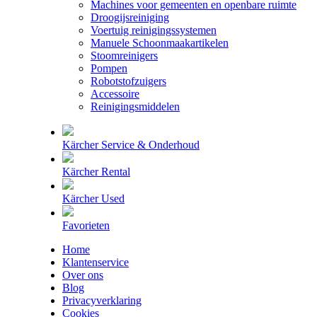
Machines voor gemeenten en openbare ruimte
Droogijsreiniging
Voertuig reinigingssystemen
Manuele Schoonmaakartikelen
Stoomreinigers
Pompen
Robotstofzuigers
Accessoire
Reinigingsmiddelen
Kärcher Service & Onderhoud
Kärcher Rental
Kärcher Used
Favorieten
Home
Klantenservice
Over ons
Blog
Privacyverklaring
Cookies