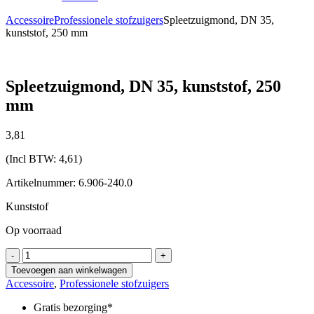
Accessoire
Professionele stofzuigers
Spleetzuigmond, DN 35,
kunststof, 250 mm
Spleetzuigmond, DN 35, kunststof, 250
mm
3,
81
(Incl BTW:
4,61
)
Artikelnummer: 6.906-240.0
Kunststof
Op voorraad
Spleetzuigmond,
-
+
DN
Toevoegen aan winkelwagen
35,
Accessoire
,
Professionele stofzuigers
kunststof,
250
Gratis bezorging*