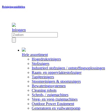
Reinigingsmiddelen
Inloggen
Hele assortiment
Hogedrukreinigers
Stofzuigers
Industrieel stofzuigen / ontstoffingsoplossingen
Raam- en oppervlaktestofzuiger
Tapijtreinigers
Stoomreinigers & stoomzuigers
Bewateringssystemen
Cleaning robots
Schrob- / zuigmachines
Veeg- en veeg-/zuigmachines
Outdoor Power Equipment
Generatoren en vuilwaterpomp