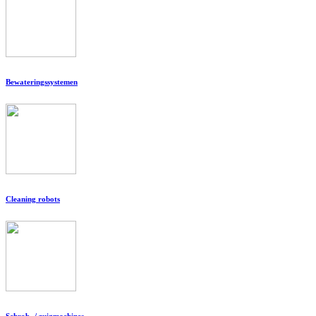
Bewateringssystemen
Cleaning robots
Schrob- / zuigmachines