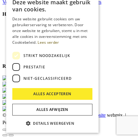
Deze website maakt gebruik
Verzonden
binnen 48 uur*
Persoonlijk
advies
van cookies.
Handige Links
Deze website gebruikt cookies om uw
gebruikerservaring te verbeteren. Door
Home
onze website te gebruiken, stemt u in met
Klantenservice
alle cookies in overeenstemming met ons
Over ons
Cookiebeleid.
Lees verder
Blog
Privacyverklaring
Cookies
STRIKT NOODZAKELIJK
Reviewmerk
PRESTATIE
NIET-GECLASSIFICEERD
ALLES ACCEPTEREN
ALLES AFWIJZEN
© 2026 Kärcher Store Blankers |
Maatwerk website
webmix |
Powered by
Marker Media
DETAILS WEERGEVEN