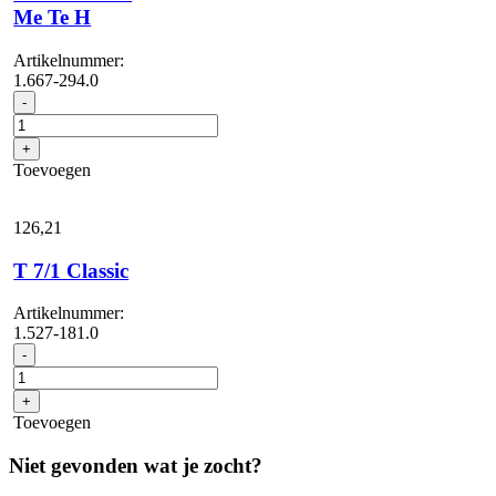
Me Te H
Artikelnummer:
1.667-294.0
NT
-
75/1
Tact
+
Me
Toevoegen
Te
H
aantal
126,
21
T 7/1 Classic
Artikelnummer:
1.527-181.0
T
-
7/1
Classic
+
aantal
Toevoegen
Niet gevonden wat je zocht?