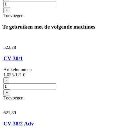
voor
autoreiniging
+
DN
Toevoegen
35:
autozuigmond,
Te gebruiken met de volgende machines
bekledingsmondstuk...
spleetmondstuk...
aantal
522,
28
CV 30/1
Artikelnummer:
1.023-121.0
CV
-
30/1
aantal
+
Toevoegen
621,
89
CV 38/2 Adv