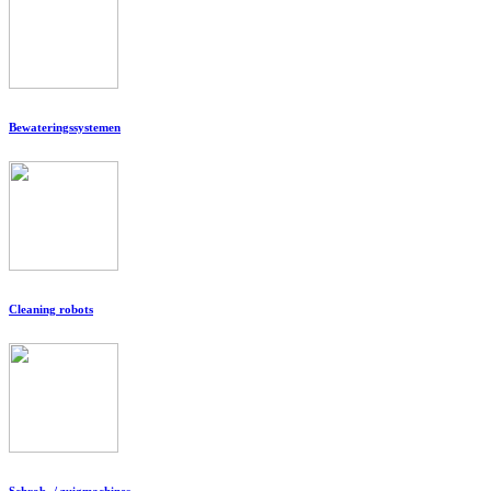
Bewateringssystemen
Cleaning robots
Schrob- / zuigmachines