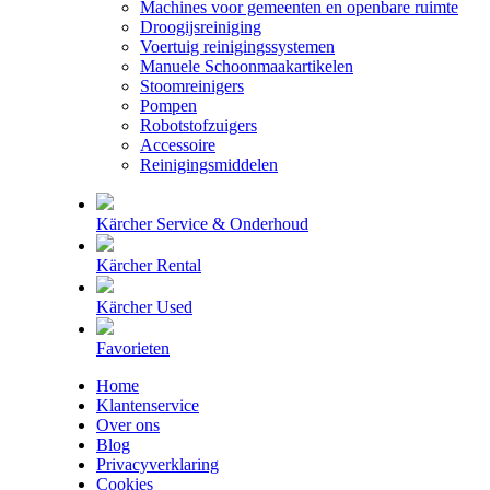
Machines voor gemeenten en openbare ruimte
Droogijsreiniging
Voertuig reinigingssystemen
Manuele Schoonmaakartikelen
Stoomreinigers
Pompen
Robotstofzuigers
Accessoire
Reinigingsmiddelen
Kärcher Service & Onderhoud
Kärcher Rental
Kärcher Used
Favorieten
Home
Klantenservice
Over ons
Blog
Privacyverklaring
Cookies