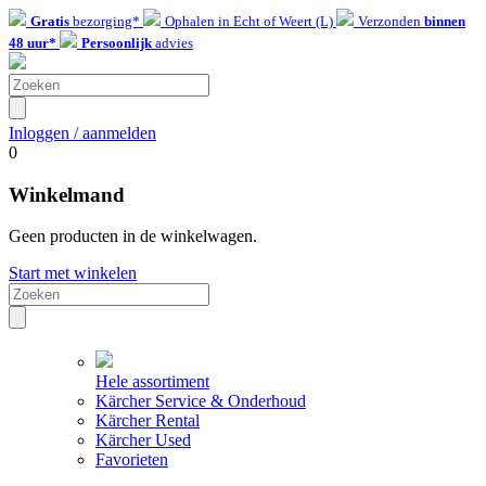
Gratis
bezorging*
Ophalen in Echt of Weert (L)
Verzonden
binnen
48 uur*
Persoonlijk
advies
Inloggen / aanmelden
0
Winkelmand
Geen producten in de winkelwagen.
Start met winkelen
Hele assortiment
Kärcher Service & Onderhoud
Kärcher Rental
Kärcher Used
Favorieten