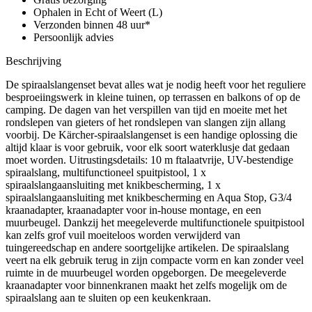
Ophalen in Echt of Weert (L)
Verzonden binnen 48 uur*
Persoonlijk advies
Beschrijving
De spiraalslangenset bevat alles wat je nodig heeft voor het reguliere
besproeiingswerk in kleine tuinen, op terrassen en balkons of op de
camping. De dagen van het verspillen van tijd en moeite met het
rondslepen van gieters of het rondslepen van slangen zijn allang
voorbij. De Kärcher-spiraalslangenset is een handige oplossing die
altijd klaar is voor gebruik, voor elk soort waterklusje dat gedaan
moet worden. Uitrustingsdetails: 10 m ftalaatvrije, UV-bestendige
spiraalslang, multifunctioneel spuitpistool, 1 x
spiraalslangaansluiting met knikbescherming, 1 x
spiraalslangaansluiting met knikbescherming en Aqua Stop, G3/4
kraanadapter, kraanadapter voor in-house montage, en een
muurbeugel. Dankzij het meegeleverde multifunctionele spuitpistool
kan zelfs grof vuil moeiteloos worden verwijderd van
tuingereedschap en andere soortgelijke artikelen. De spiraalslang
veert na elk gebruik terug in zijn compacte vorm en kan zonder veel
ruimte in de muurbeugel worden opgeborgen. De meegeleverde
kraanadapter voor binnenkranen maakt het zelfs mogelijk om de
spiraalslang aan te sluiten op een keukenkraan.