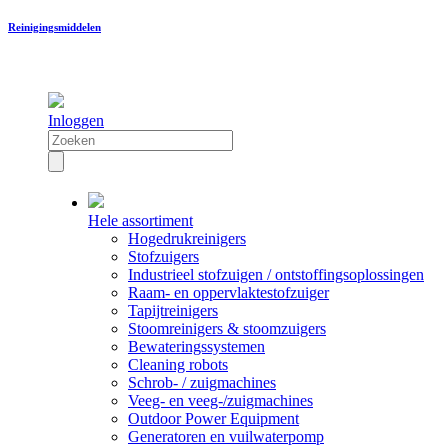
Reinigingsmiddelen
Inloggen
Hele assortiment
Hogedrukreinigers
Stofzuigers
Industrieel stofzuigen / ontstoffingsoplossingen
Raam- en oppervlaktestofzuiger
Tapijtreinigers
Stoomreinigers & stoomzuigers
Bewateringssystemen
Cleaning robots
Schrob- / zuigmachines
Veeg- en veeg-/zuigmachines
Outdoor Power Equipment
Generatoren en vuilwaterpomp