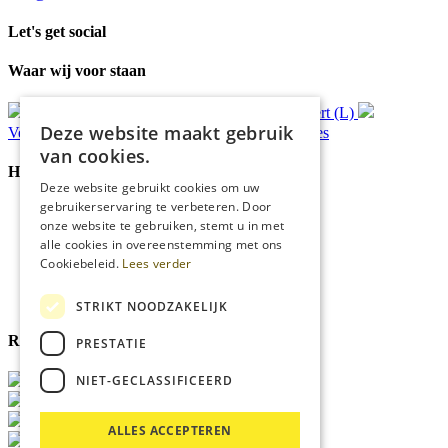
Let's get social
Waar wij voor staan
Gratis
bezorging*
Ophalen in Echt of Weert (L)
Deze website maakt gebruik
Verzonden
binnen 48 uur*
Persoonlijk
advies
van cookies.
Handige Links
Deze website gebruikt cookies om uw
gebruikerservaring te verbeteren. Door
Home
onze website te gebruiken, stemt u in met
Klantenservice
alle cookies in overeenstemming met ons
Over ons
Cookiebeleid.
Lees verder
Blog
Privacyverklaring
Cookies
STRIKT NOODZAKELIJK
Reviewmerk
PRESTATIE
NIET-GECLASSIFICEERD
ALLES ACCEPTEREN