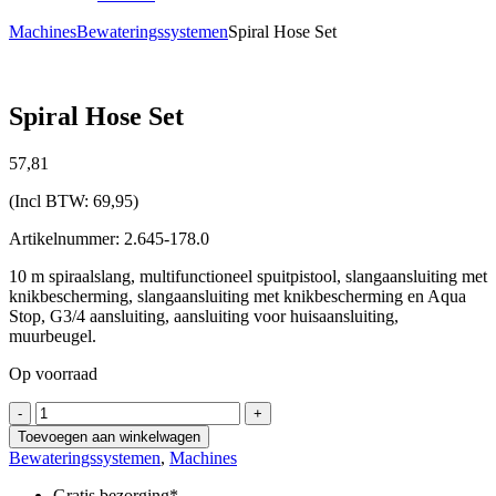
Machines
Bewateringssystemen
Spiral Hose Set
Spiral Hose Set
57,
81
(Incl BTW:
69,95
)
Artikelnummer: 2.645-178.0
10 m spiraalslang, multifunctioneel spuitpistool, slangaansluiting met
knikbescherming, slangaansluiting met knikbescherming en Aqua
Stop, G3/4 aansluiting, aansluiting voor huisaansluiting,
muurbeugel.
Op voorraad
Spiral
-
+
Hose
Toevoegen aan winkelwagen
Set
Bewateringssystemen
,
Machines
aantal
Gratis bezorging*