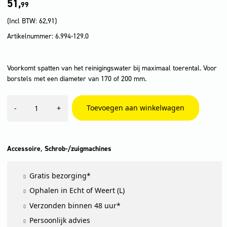
51,
99
(Incl BTW:
62,91
)
Artikelnummer: 6.994-129.0
Voorkomt spatten van het reinigingswater bij maximaal toerental. Voor
borstels met een diameter van 170 of 200 mm.
Spatbescherming
Toevoegen aan winkelwagen
-
+
aantal
,
Accessoire
Schrob-/zuigmachines
Gratis bezorging*
Ophalen in Echt of Weert (L)
Verzonden binnen 48 uur*
Persoonlijk advies