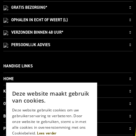
GRATIS
BEZORGING*
OPHALEN IN ECHT OF WEERT (L)
VERZONDEN
BINNEN 48 UUR*
PERSOONLIJK
ADVIES
HANDIGE LINKS
HOME
KLANTENSERVICE
Deze website maakt gebruik
van cookies.
OVER ONS
Deze website gebruikt cookies om uw
gebruikerservaring te verbeteren. Door
BLOG
onze website te gebruiken, stemt u in met
alle cookies in overeenstemming met ons
PRIVACYVERKLARING
Cookiebeleid.
Lees verder