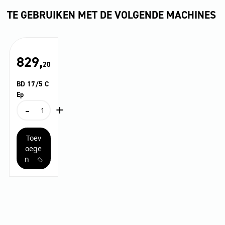
TE GEBRUIKEN MET DE VOLGENDE MACHINES
829,
20
BD 17/5 C
Ep
-
+
BD
17/5
C
Toev
Ep
aantal
oege
n