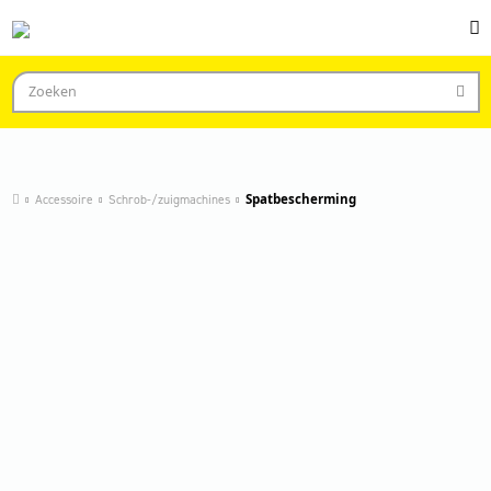
Accessoire
Schrob-/zuigmachines
Spatbescherming