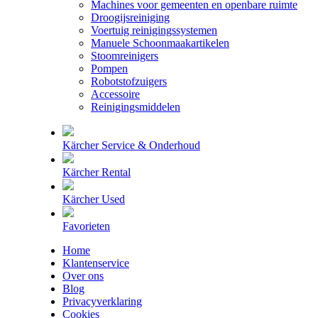
Machines voor gemeenten en openbare ruimte
Droogijsreiniging
Voertuig reinigingssystemen
Manuele Schoonmaakartikelen
Stoomreinigers
Pompen
Robotstofzuigers
Accessoire
Reinigingsmiddelen
Kärcher Service & Onderhoud
Kärcher Rental
Kärcher Used
Favorieten
Home
Klantenservice
Over ons
Blog
Privacyverklaring
Cookies