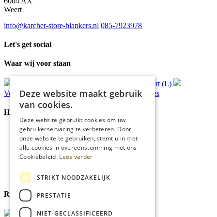
6004 AX
Weert
info@karcher-store-blankers.nl
085-7923978
Let's get social
Waar wij voor staan
Gratis
bezorging*
Ophalen in Echt of Weert (L)
Deze website maakt gebruik
Verzonden
binnen 48 uur*
Persoonlijk
advies
van cookies.
Handige Links
Deze website gebruikt cookies om uw
gebruikerservaring te verbeteren. Door
Home
onze website te gebruiken, stemt u in met
Klantenservice
alle cookies in overeenstemming met ons
Over ons
Cookiebeleid.
Lees verder
Blog
Privacyverklaring
Cookies
STRIKT NOODZAKELIJK
Reviewmerk
PRESTATIE
NIET-GECLASSIFICEERD