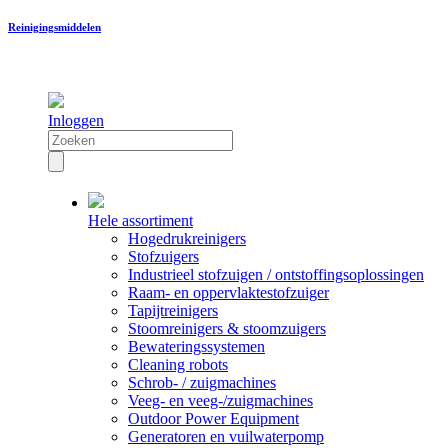
Reinigingsmiddelen
Inloggen
Hele assortiment
Hogedrukreinigers
Stofzuigers
Industrieel stofzuigen / ontstoffingsoplossingen
Raam- en oppervlaktestofzuiger
Tapijtreinigers
Stoomreinigers & stoomzuigers
Bewateringssystemen
Cleaning robots
Schrob- / zuigmachines
Veeg- en veeg-/zuigmachines
Outdoor Power Equipment
Generatoren en vuilwaterpomp