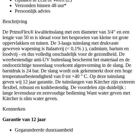
Verzonden binnen 48 uur*
Persoonlijk advies
Beschrijving
De PrimoFlex® kwaliteitsslang met een diameter van 3/4″ en een
lengte van 50 m is ideaal voor het besproeien van kleine tot grote
oppervlakken en tuinen. De 3-laags tuinslang met drukvaste
geweven wapening is ftalaatvrij (< 0,1% ) ), cadmium, barium en
loodvrij - en dus volledig onschadelijk voor de gezondheid. De
weerbestendige anti-UV buitenlaag beschermt het materiaal en de
ondoorzichtige tussenlaag voorkomt algenvorming in de slang. De
barstdruk is 24 bar. De slang wordt ook gekenmerkt door een hoge
temperatuurbestendigheid van 0 tot +40 ° C. Op deze tuinslang
geven wij 12 jaar garantie. De tuinslangen van Kärcher zijn extreem
flexibel, robuust en knikbestendig. De voordelen zijn duidelijk :
lange levensduur en eenvoudige bediening Want water geven met
Kärcher is slim water geven.
Kenmerken
Garantie van 12 jaar
Gegarandeerde duurzaamheid