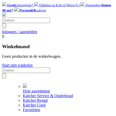
Gratis
bezorging*
Ophalen in Echt of Weert (L)
Verzonden
binnen
48 uur*
Persoonlijk
advies
Inloggen / aanmelden
0
Winkelmand
Geen producten in de winkelwagen.
Start met winkelen
Hele assortiment
Kärcher Service & Onderhoud
Kärcher Rental
Kärcher Used
Favorieten