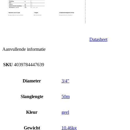
Datasheet
Aanvullende informatie
SKU
4039784447639
Diameter
3/4″
Slanglengte
50m
Kleur
geel
Gewicht
10.46kg