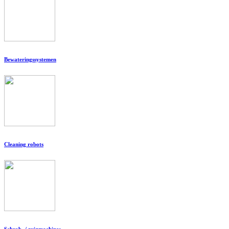
Bewateringssystemen
Cleaning robots
Schrob- / zuigmachines