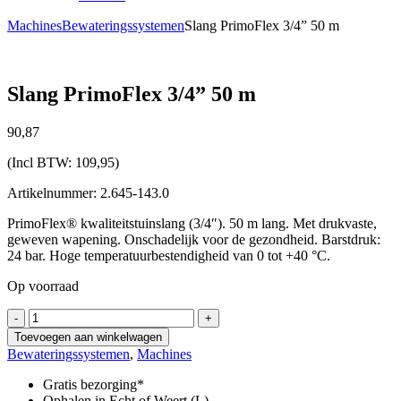
Machines
Bewateringssystemen
Slang PrimoFlex 3/4” 50 m
Slang PrimoFlex 3/4” 50 m
90,
87
(Incl BTW:
109,95
)
Artikelnummer: 2.645-143.0
PrimoFlex® kwaliteitstuinslang (3/4″). 50 m lang. Met drukvaste,
geweven wapening. Onschadelijk voor de gezondheid. Barstdruk:
24 bar. Hoge temperatuurbestendigheid van 0 tot +40 °C.
Op voorraad
Slang
-
+
PrimoFlex
Toevoegen aan winkelwagen
3/4”
Bewateringssystemen
,
Machines
50
m
Gratis bezorging*
aantal
Ophalen in Echt of Weert (L)