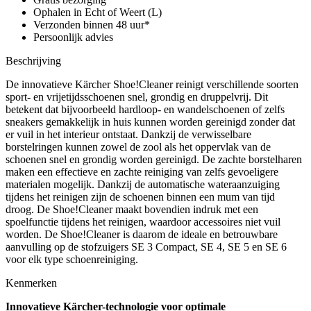
4,
Ophalen in Echt of Weert (L)
5,
Verzonden binnen 48 uur*
6
Persoonlijk advies
aantal
Beschrijving
De innovatieve Kärcher Shoe!Cleaner reinigt verschillende soorten
sport- en vrijetijdsschoenen snel, grondig en druppelvrij. Dit
betekent dat bijvoorbeeld hardloop- en wandelschoenen of zelfs
sneakers gemakkelijk in huis kunnen worden gereinigd zonder dat
er vuil in het interieur ontstaat. Dankzij de verwisselbare
borstelringen kunnen zowel de zool als het oppervlak van de
schoenen snel en grondig worden gereinigd. De zachte borstelharen
maken een effectieve en zachte reiniging van zelfs gevoeligere
materialen mogelijk. Dankzij de automatische wateraanzuiging
tijdens het reinigen zijn de schoenen binnen een mum van tijd
droog. De Shoe!Cleaner maakt bovendien indruk met een
spoelfunctie tijdens het reinigen, waardoor accessoires niet vuil
worden. De Shoe!Cleaner is daarom de ideale en betrouwbare
aanvulling op de stofzuigers SE 3 Compact, SE 4, SE 5 en SE 6
voor elk type schoenreiniging.
Kenmerken
Innovatieve Kärcher-technologie voor optimale