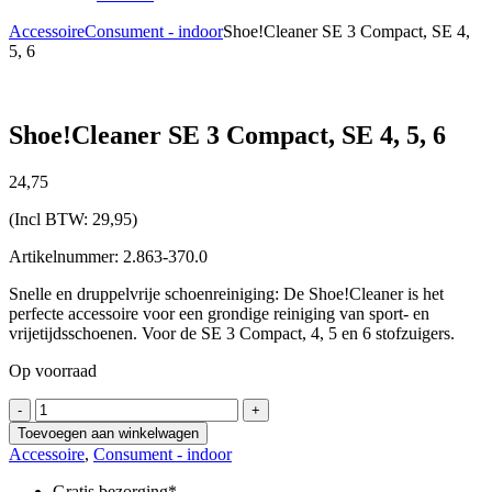
Accessoire
Consument - indoor
Shoe!Cleaner SE 3 Compact, SE 4,
5, 6
Shoe!Cleaner SE 3 Compact, SE 4, 5, 6
24,
75
(Incl BTW:
29,95
)
Artikelnummer: 2.863-370.0
Snelle en druppelvrije schoenreiniging: De Shoe!Cleaner is het
perfecte accessoire voor een grondige reiniging van sport- en
vrijetijdsschoenen. Voor de SE 3 Compact, 4, 5 en 6 stofzuigers.
Op voorraad
Shoe!Cleaner
-
+
SE
Toevoegen aan winkelwagen
3
Accessoire
,
Consument - indoor
Compact,
SE
Gratis bezorging*