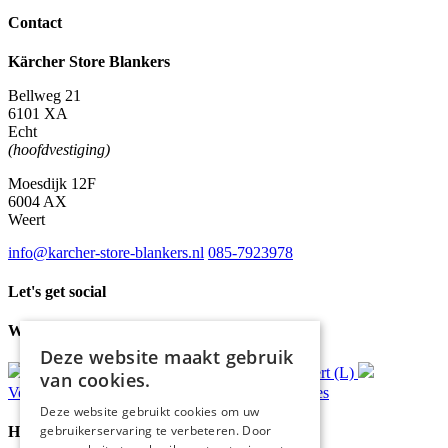
Contact
Kärcher Store Blankers
Bellweg 21
6101 XA
Echt
(hoofdvestiging)
Moesdijk 12F
6004 AX
Weert
info@karcher-store-blankers.nl
085-7923978
Let's get social
Waar wij voor staan
Deze website maakt gebruik
Gratis
bezorging*
Ophalen in Echt of Weert (L)
van cookies.
Verzonden
binnen 48 uur*
Persoonlijk
advies
Deze website gebruikt cookies om uw
gebruikerservaring te verbeteren. Door
Handige Links