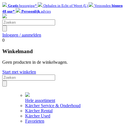
Gratis
bezorging*
Ophalen in Echt of Weert (L)
Verzonden
binnen
48 uur*
Persoonlijk
advies
Inloggen / aanmelden
0
Winkelmand
Geen producten in de winkelwagen.
Start met winkelen
Hele assortiment
Kärcher Service & Onderhoud
Kärcher Rental
Kärcher Used
Favorieten