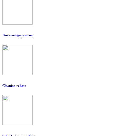
Bewateringssystemen
Cleaning robots
Schrob- / zuigmachines