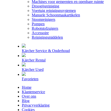
Machines voor gemeenten en openbare ruimte
Droogijsreiniging
Voertuig reinigingssystemen
Manuele Schoonmaakartikelen
Stoomreinigers
Pompen
Robotstofzuigers
Accessoire
Reinigingsmiddelen
Kärcher Service & Onderhoud
Kärcher Rental
Kärcher Used
Favorieten
Home
Klantenservice
Over ons
Blog
Privacyverklaring
Cookies