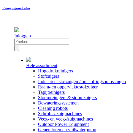
Reinigingsmiddelen
Inloggen
Hele assortiment
Hogedrukreinigers
Stofzuigers
Industrieel stofzuigen / ontstoffingsoplossingen
Raam- en oppervlaktestofzuiger
Tapijtreinigers
Stoomreinigers & stoomzuigers
Bewateringssystemen
Cleaning robots
Schrob- / zuigmachines
Veeg- en veeg-/zuigmachines
Outdoor Power Equipment
Generatoren en vuilwaterpomp