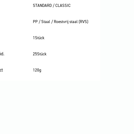
STANDARD / CLASSIC
PP / Staal / Roestvrij staal (RVS)
1Stück
id.
25Stück
ct
120g