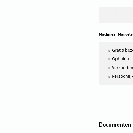
Schraper
-
+
korte
steel,
met
mes
,
Machines
Manuele
aantal
Gratis be
Ophalen in
Verzonden
Persoonlij
Documenten