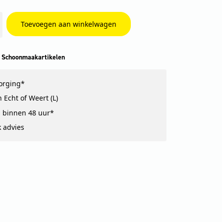
Toevoegen aan winkelwagen
 Schoonmaakartikelen
zorging*
 Echt of Weert (L)
 binnen 48 uur*
k advies