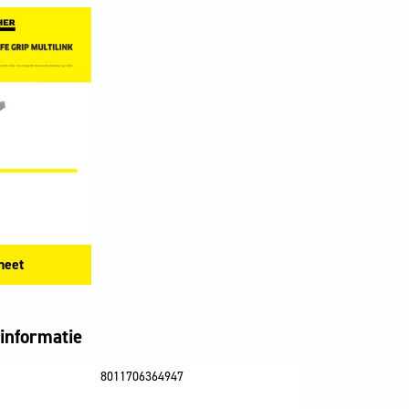
heet
informatie
8011706364947