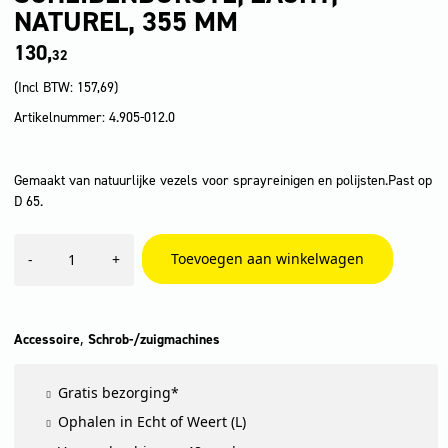
NATUREL, 355 MM
130,
32
(Incl BTW:
157,69
)
Artikelnummer: 4.905-012.0
Gemaakt van natuurlijke vezels voor sprayreinigen en polijsten.Past op
D 65.
Scheibenbürste,
Toevoegen aan winkelwagen
-
+
Zacht,
naturel,
355
mm
aantal
,
Accessoire
Schrob-/zuigmachines
Gratis bezorging*
Ophalen in Echt of Weert (L)