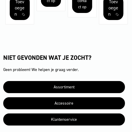
ct op
conta
Toev
Toev
Bp
Classic
ct op
Pack
Bp
oege
oege
170Ah+D65+DOSE+Rin...
aantal
n
n
aantal
NIET GEVONDEN WAT JE ZOCHT?
Geen probleem! We helpen je graag verder.
Assortiment
Accessoire
Klantenservice