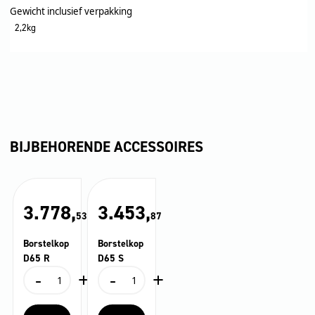
Gewicht inclusief verpakking
2,2kg
BIJBEHORENDE ACCESSOIRES
3.778,
3.453,
53
87
Borstelkop
Borstelkop
D65 R
D65 S
-
+
-
+
Borstelkop
Borstelkop
D65
D65
R
S