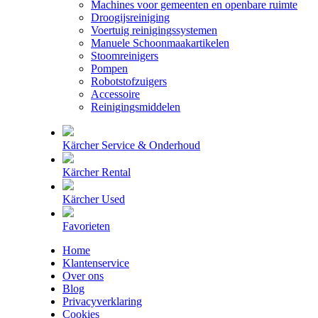
Machines voor gemeenten en openbare ruimte
Droogijsreiniging
Voertuig reinigingssystemen
Manuele Schoonmaakartikelen
Stoomreinigers
Pompen
Robotstofzuigers
Accessoire
Reinigingsmiddelen
Kärcher Service & Onderhoud
Kärcher Rental
Kärcher Used
Favorieten
Home
Klantenservice
Over ons
Blog
Privacyverklaring
Cookies