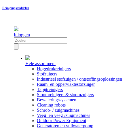
Reinigingsmiddelen
Inloggen
Hele assortiment
Hogedrukreinigers
Stofzuigers
Industrieel stofzuigen / ontstoffingsoplossingen
Raam- en oppervlaktestofzuiger
Tapijtreinigers
Stoomreinigers & stoomzuigers
Bewateringssystemen
Cleaning robots
Schrob- / zuigmachines
Veeg- en veeg-/zuigmachines
Outdoor Power Equipment
Generatoren en vuilwaterpomp