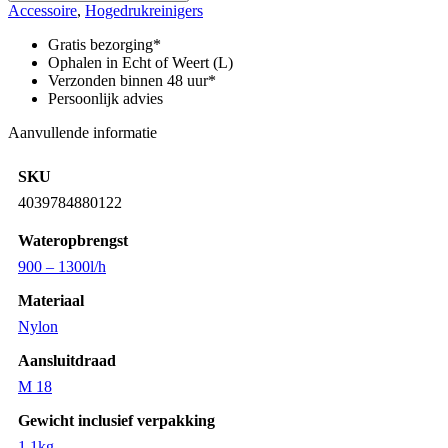
voor
Accessoire
,
Hogedrukreinigers
apparaten
>
Gratis bezorging*
800
Ophalen in Echt of Weert (L)
l/u
Verzonden binnen 48 uur*
aantal
Persoonlijk advies
Aanvullende informatie
SKU
4039784880122
Wateropbrengst
900 – 1300l/h
Materiaal
Nylon
Aansluitdraad
M 18
Gewicht inclusief verpakking
1,1kg