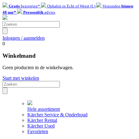
Gratis
bezorging*
Ophalen in Echt of Weert (L)
Verzonden
binnen
48 uur*
Persoonlijk
advies
Inloggen / aanmelden
0
Winkelmand
Geen producten in de winkelwagen.
Start met winkelen
Hele assortiment
Kärcher Service & Onderhoud
Kärcher Rental
Kärcher Used
Favorieten