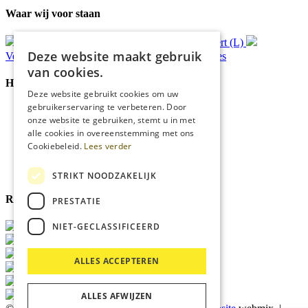
Waar wij voor staan
Gratis
bezorging*
Ophalen in Echt of Weert (L)
Deze website maakt gebruik
Verzonden
binnen 48 uur*
Persoonlijk
advies
van cookies.
Handige Links
Deze website gebruikt cookies om uw
gebruikerservaring te verbeteren. Door
Home
onze website te gebruiken, stemt u in met
Klantenservice
alle cookies in overeenstemming met ons
Over ons
Cookiebeleid.
Lees verder
Blog
Privacyverklaring
Cookies
STRIKT NOODZAKELIJK
Reviewmerk
PRESTATIE
NIET-GECLASSIFICEERD
ALLES ACCEPTEREN
ALLES AFWIJZEN