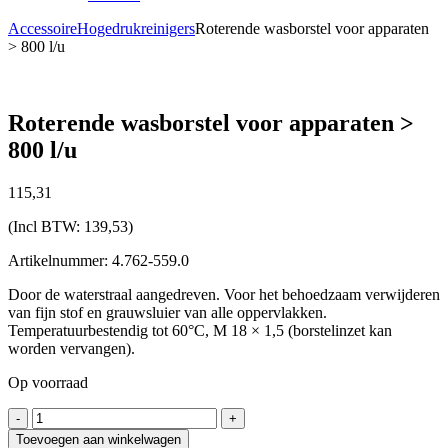
Accessoire
Hogedrukreinigers
Roterende wasborstel voor apparaten
> 800 l/u
Roterende wasborstel voor apparaten >
800 l/u
115,
31
(Incl BTW:
139,53
)
Artikelnummer: 4.762-559.0
Door de waterstraal aangedreven. Voor het behoedzaam verwijderen
van fijn stof en grauwsluier van alle oppervlakken.
Temperatuurbestendig tot 60°C, M 18 × 1,5 (borstelinzet kan
worden vervangen).
Op voorraad
Roterende
-
+
wasborstel
Toevoegen aan winkelwagen