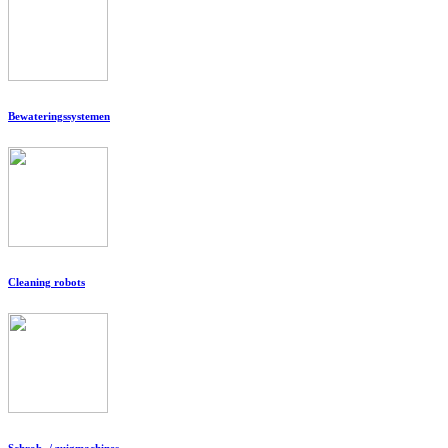
Bewateringssystemen
Cleaning robots
Schrob- / zuigmachines