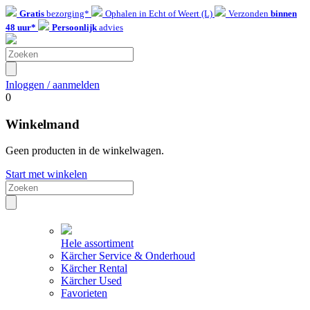
Gratis
bezorging*
Ophalen in Echt of Weert (L)
Verzonden
binnen
48 uur*
Persoonlijk
advies
Inloggen / aanmelden
0
Winkelmand
Geen producten in de winkelwagen.
Start met winkelen
Hele assortiment
Kärcher Service & Onderhoud
Kärcher Rental
Kärcher Used
Favorieten