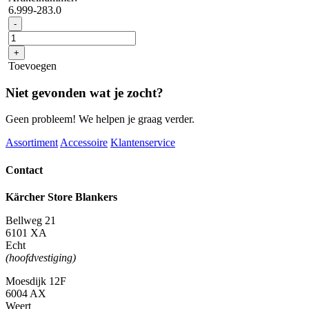
6.999-283.0
Greephouder
-
voor
pers
+
aantal
Toevoegen
Niet gevonden wat je zocht?
Geen probleem! We helpen je graag verder.
Assortiment
Accessoire
Klantenservice
Contact
Kärcher Store Blankers
Bellweg 21
6101 XA
Echt
(hoofdvestiging)
Moesdijk 12F
6004 AX
Weert