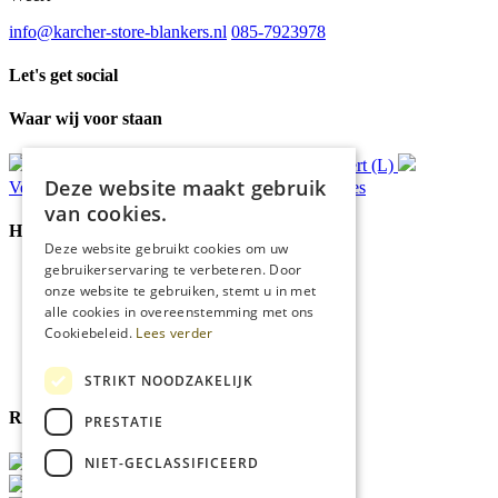
info@karcher-store-blankers.nl
085-7923978
Let's get social
Waar wij voor staan
Gratis
bezorging*
Ophalen in Echt of Weert (L)
Deze website maakt gebruik
Verzonden
binnen 48 uur*
Persoonlijk
advies
van cookies.
Handige Links
Deze website gebruikt cookies om uw
gebruikerservaring te verbeteren. Door
Home
onze website te gebruiken, stemt u in met
Klantenservice
alle cookies in overeenstemming met ons
Over ons
Cookiebeleid.
Lees verder
Blog
Privacyverklaring
Cookies
STRIKT NOODZAKELIJK
Reviewmerk
PRESTATIE
NIET-GECLASSIFICEERD