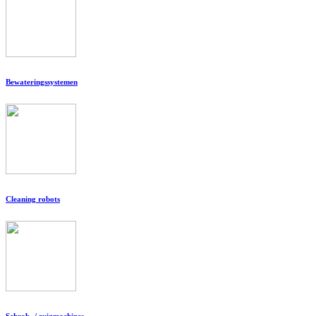
Bewateringssystemen
Cleaning robots
Schrob- / zuigmachines