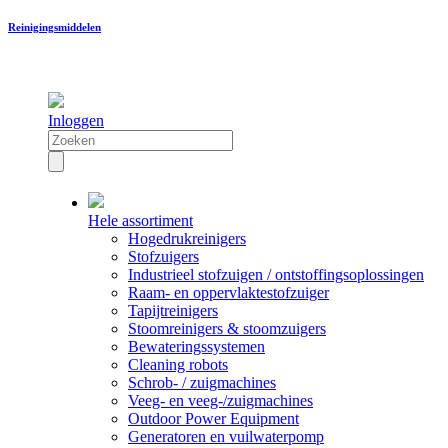
Reinigingsmiddelen
Inloggen
Hele assortiment
Hogedrukreinigers
Stofzuigers
Industrieel stofzuigen / ontstoffingsoplossingen
Raam- en oppervlaktestofzuiger
Tapijtreinigers
Stoomreinigers & stoomzuigers
Bewateringssystemen
Cleaning robots
Schrob- / zuigmachines
Veeg- en veeg-/zuigmachines
Outdoor Power Equipment
Generatoren en vuilwaterpomp