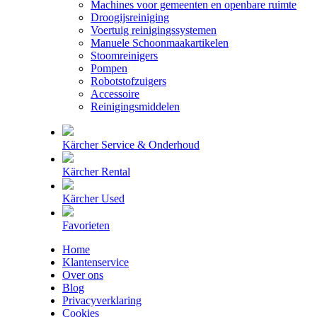
Machines voor gemeenten en openbare ruimte
Droogijsreiniging
Voertuig reinigingssystemen
Manuele Schoonmaakartikelen
Stoomreinigers
Pompen
Robotstofzuigers
Accessoire
Reinigingsmiddelen
Kärcher Service & Onderhoud
Kärcher Rental
Kärcher Used
Favorieten
Home
Klantenservice
Over ons
Blog
Privacyverklaring
Cookies