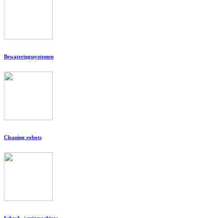
Bewateringssystemen
Cleaning robots
Schrob- / zuigmachines