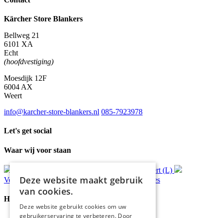
Kärcher Store Blankers
Bellweg 21
6101 XA
Echt
(hoofdvestiging)
Moesdijk 12F
6004 AX
Weert
info@karcher-store-blankers.nl
085-7923978
Let's get social
Waar wij voor staan
Gratis
bezorging*
Ophalen in Echt of Weert (L)
Deze website maakt gebruik
Verzonden
binnen 48 uur*
Persoonlijk
advies
van cookies.
Handige Links
Deze website gebruikt cookies om uw
gebruikerservaring te verbeteren. Door
Home