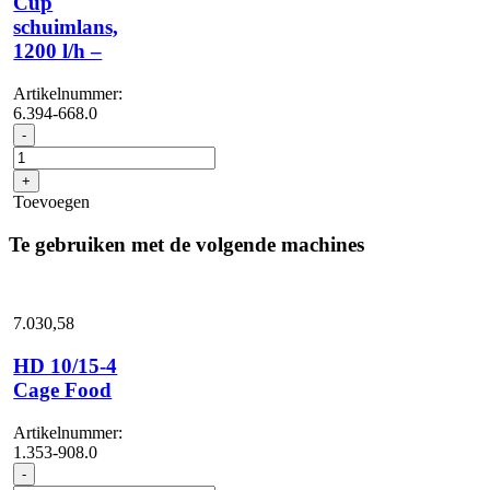
Cup
schuimlans,
1200 l/h –
Artikelnummer:
6.394-668.0
Cup
-
schuimlans,
1200
+
l/h
Toevoegen
-
aantal
Te gebruiken met de volgende machines
7.030,
58
HD 10/15-4
Cage Food
Artikelnummer:
1.353-908.0
HD
-