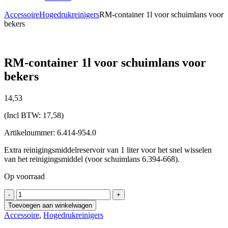
Accessoire
Hogedrukreinigers
RM-container 1l voor schuimlans voor
bekers
RM-container 1l voor schuimlans voor
bekers
14,
53
(Incl BTW:
17,58
)
Artikelnummer: 6.414-954.0
Extra reinigingsmiddelreservoir van 1 liter voor het snel wisselen
van het reinigingsmiddel (voor schuimlans 6.394-668).
Op voorraad
RM-
-
+
container
Toevoegen aan winkelwagen
1l
Accessoire
,
Hogedrukreinigers
voor