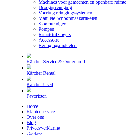
Machines voor gemeenten en openbare ruimte
Droogijsreiniging
Voertuig reinigingssystemen
Manuele Schoonmaakartikelen
Stoomreinigers
Pompen
Robotstofzuigers
Accessoire
Reinigingsmiddelen
Kärcher Service & Onderhoud
Kärcher Rental
Kärcher Used
Favorieten
Home
Klantenservice
Over ons
Blog
Privacyverklaring
Cookies