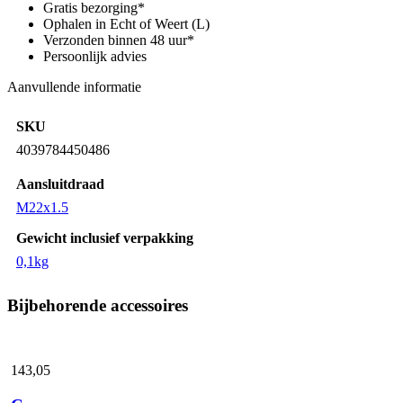
schuimlans
Gratis bezorging*
voor
Ophalen in Echt of Weert (L)
bekers
Verzonden binnen 48 uur*
aantal
Persoonlijk advies
Aanvullende informatie
SKU
4039784450486
Aansluitdraad
M22x1.5
Gewicht inclusief verpakking
0,1kg
Bijbehorende accessoires
143,
05