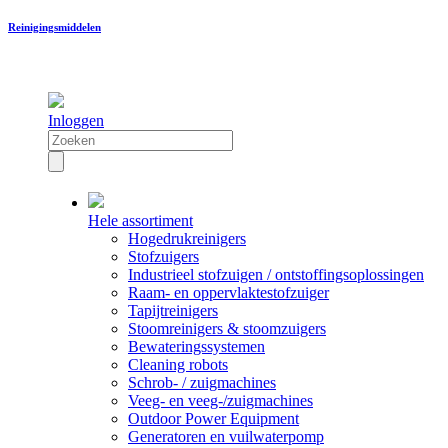
Reinigingsmiddelen
Inloggen
Hele assortiment
Hogedrukreinigers
Stofzuigers
Industrieel stofzuigen / ontstoffingsoplossingen
Raam- en oppervlaktestofzuiger
Tapijtreinigers
Stoomreinigers & stoomzuigers
Bewateringssystemen
Cleaning robots
Schrob- / zuigmachines
Veeg- en veeg-/zuigmachines
Outdoor Power Equipment
Generatoren en vuilwaterpomp