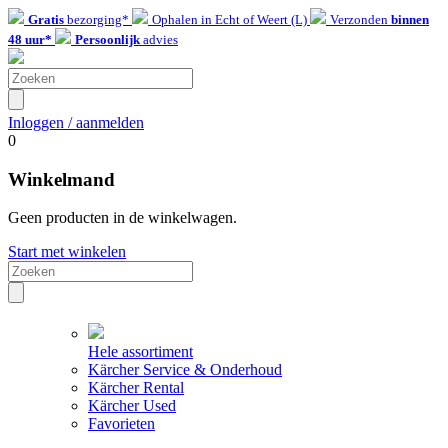
Gratis
bezorging*
Ophalen in Echt of Weert (L)
Verzonden
binnen
48 uur*
Persoonlijk
advies
Inloggen / aanmelden
0
Winkelmand
Geen producten in de winkelwagen.
Start met winkelen
Hele assortiment
Kärcher Service & Onderhoud
Kärcher Rental
Kärcher Used
Favorieten