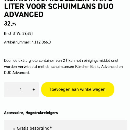
LITER VOOR SCHUIMLANS DUO
ADVANCED
32,
79
(Incl BTW:
39,68
)
Artikelnummer: 4.112-066.0
Door de extra grote container van 2 l kan het reinigingsmiddel snel
worden verwisseld met de schuimlansen Kärcher Basic, Advanced en
DUO Advanced.
Reinigingsmiddelre...
Toevoegen aan winkelwagen
-
+
van
2
liter
voor
schuimlans
,
Accessoire
Hogedrukreinigers
DUO
Advanced
Gratis bezorging*
aantal