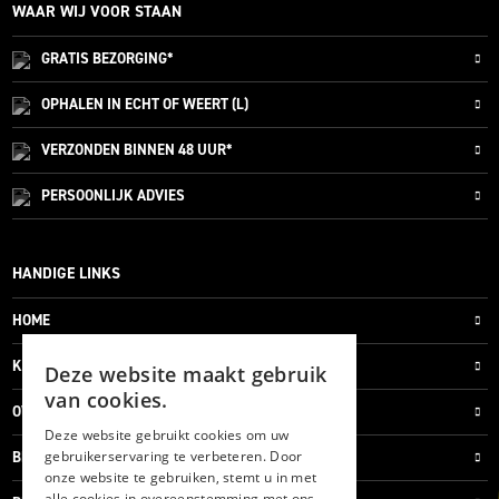
WAAR WIJ VOOR STAAN
GRATIS
BEZORGING*
OPHALEN IN ECHT OF WEERT (L)
VERZONDEN
BINNEN 48 UUR*
PERSOONLIJK
ADVIES
HANDIGE LINKS
HOME
KLANTENSERVICE
Deze website maakt gebruik
van cookies.
OVER ONS
Deze website gebruikt cookies om uw
gebruikerservaring te verbeteren. Door
BLOG
onze website te gebruiken, stemt u in met
alle cookies in overeenstemming met ons