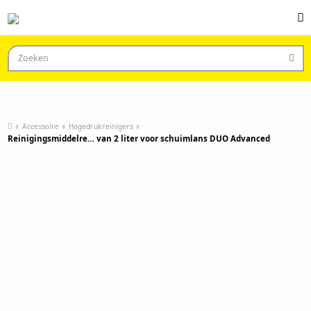
Accessoire
Hogedrukreinigers
Reinigingsmiddelre… van 2 liter voor schuimlans DUO Advanced