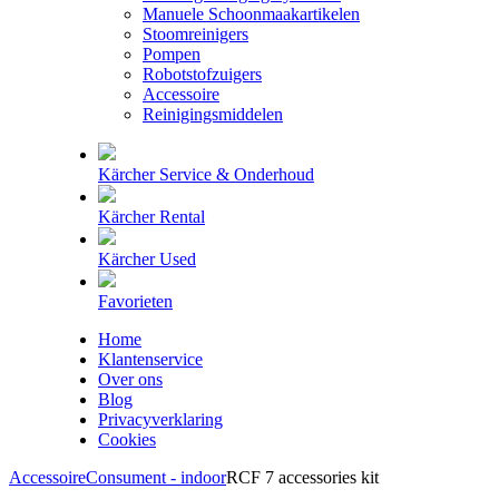
Manuele Schoonmaakartikelen
Stoomreinigers
Pompen
Robotstofzuigers
Accessoire
Reinigingsmiddelen
Kärcher Service & Onderhoud
Kärcher Rental
Kärcher Used
Favorieten
Home
Klantenservice
Over ons
Blog
Privacyverklaring
Cookies
Accessoire
Consument - indoor
RCF 7 accessories kit