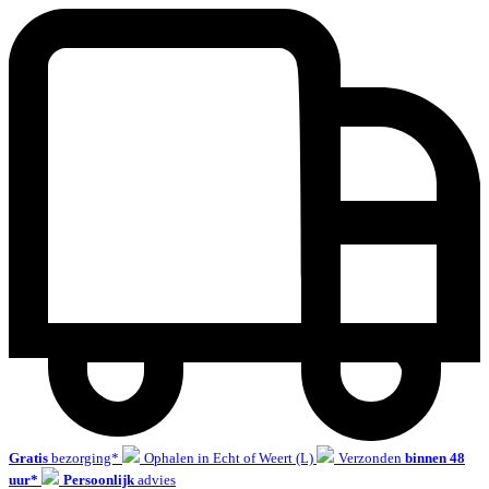
Gratis
bezorging*
Ophalen in Echt of Weert (L)
Verzonden
binnen 48
uur*
Persoonlijk
advies