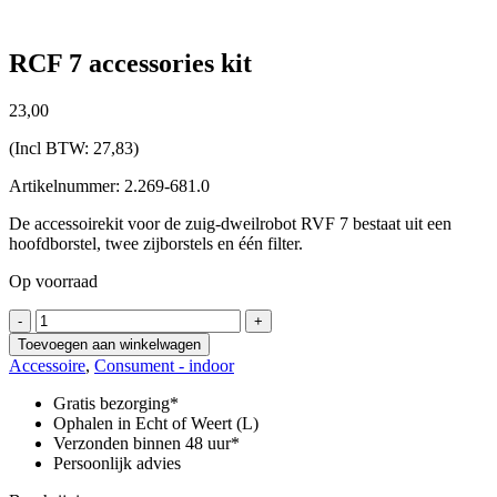
RCF 7 accessories kit
23,
00
(Incl BTW:
27,83
)
Artikelnummer: 2.269-681.0
De accessoirekit voor de zuig-dweilrobot RVF 7 bestaat uit een
hoofdborstel, twee zijborstels en één filter.
Op voorraad
RCF
-
+
7
Toevoegen aan winkelwagen
accessories
Accessoire
,
Consument - indoor
kit
aantal
Gratis bezorging*
Ophalen in Echt of Weert (L)
Verzonden binnen 48 uur*
Persoonlijk advies