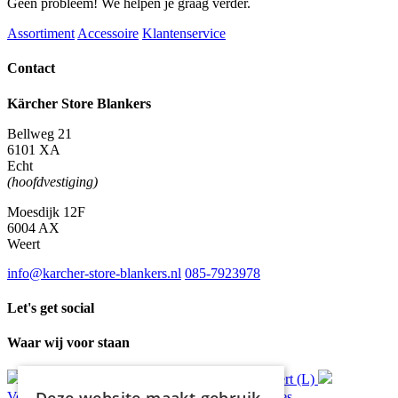
Geen probleem! We helpen je graag verder.
Assortiment
Accessoire
Klantenservice
Contact
Kärcher Store Blankers
Bellweg 21
6101 XA
Echt
(hoofdvestiging)
Moesdijk 12F
6004 AX
Weert
info@karcher-store-blankers.nl
085-7923978
Let's get social
Waar wij voor staan
Gratis
bezorging*
Ophalen in Echt of Weert (L)
Verzonden
binnen 48 uur*
Persoonlijk
advies