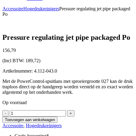
Accessoire
Hogedrukreinigers
Pressure regulating jet pipe packaged
Po
Pressure regulating jet pipe packaged Po
156,
79
(Incl BTW:
189,72
)
Artikelnummer: 4.112-043.0
Met de PowerControl-spuitlans met sproeiergrootte 027 kan de druk
traploos direct op de handgreep worden versteld en zo exact worden
afgestemd op het onderhanden werk.
Op voorraad
Pressure
-
+
regulating
Toevoegen aan winkelwagen
jet
Accessoire
,
Hogedrukreinigers
pipe
packaged
Gratis bezorging*