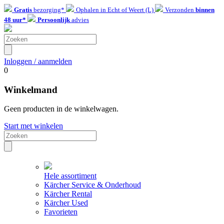
Gratis
bezorging*
Ophalen in Echt of Weert (L)
Verzonden
binnen
48 uur*
Persoonlijk
advies
Inloggen / aanmelden
0
Winkelmand
Geen producten in de winkelwagen.
Start met winkelen
Hele assortiment
Kärcher Service & Onderhoud
Kärcher Rental
Kärcher Used
Favorieten