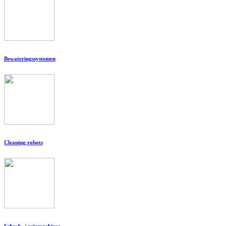
Bewateringssystemen
Cleaning robots
Schrob- / zuigmachines