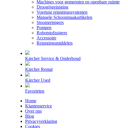
Machines voor gemeenten en openbare ruimte
Droogijsreiniging
Voertuig reinigingssystemen
Manuele Schoonmaakartikelen
Stoomreinigers
Pompen
Robotstofzuigers
Accessoire
Reinigingsmiddelen
Kärcher Service & Onderhoud
Kärcher Rental
Kärcher Used
Favorieten
Home
Klantenservice
Over ons
Blog
Privacyverklaring
Cookies