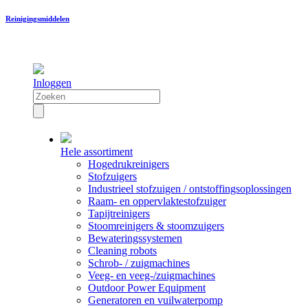
Reinigingsmiddelen
Inloggen
Hele assortiment
Hogedrukreinigers
Stofzuigers
Industrieel stofzuigen / ontstoffingsoplossingen
Raam- en oppervlaktestofzuiger
Tapijtreinigers
Stoomreinigers & stoomzuigers
Bewateringssystemen
Cleaning robots
Schrob- / zuigmachines
Veeg- en veeg-/zuigmachines
Outdoor Power Equipment
Generatoren en vuilwaterpomp