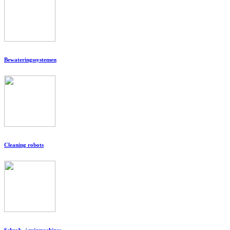
Bewateringssystemen
Cleaning robots
Schrob- / zuigmachines