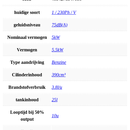
huidige soort
1 / 230Ph / V
geluidsniveau
75dB(A)
Nominaal vermogen
5kW
Vermogen
5.5kW
Type aandrijving
Benzine
Cilinderinhoud
390cm³
Brandstofverbruik
3.8l/u
tankinhoud
25l
Looptijd bij 50%
10u
output