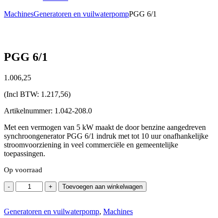
Machines
Generatoren en vuilwaterpomp
PGG 6/1
PGG 6/1
1.006,
25
(Incl BTW:
1.217,56
)
Artikelnummer: 1.042-208.0
Met een vermogen van 5 kW maakt de door benzine aangedreven
synchroongenerator PGG 6/1 indruk met tot 10 uur onafhankelijke
stroomvoorziening in veel commerciële en gemeentelijke
toepassingen.
Op voorraad
PGG
-
+
Toevoegen aan winkelwagen
6/1
aantal
Generatoren en vuilwaterpomp
,
Machines