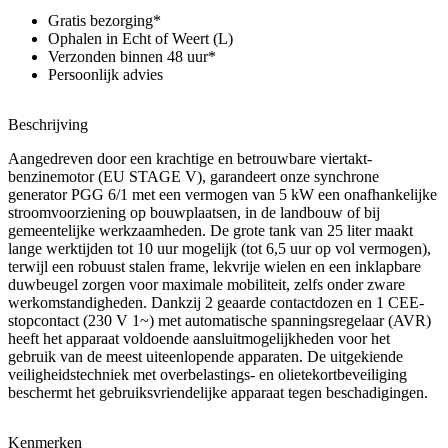
Gratis bezorging*
Ophalen in Echt of Weert (L)
Verzonden binnen 48 uur*
Persoonlijk advies
Beschrijving
Aangedreven door een krachtige en betrouwbare viertakt-
benzinemotor (EU STAGE V), garandeert onze synchrone
generator PGG 6/1 met een vermogen van 5 kW een onafhankelijke
stroomvoorziening op bouwplaatsen, in de landbouw of bij
gemeentelijke werkzaamheden. De grote tank van 25 liter maakt
lange werktijden tot 10 uur mogelijk (tot 6,5 uur op vol vermogen),
terwijl een robuust stalen frame, lekvrije wielen en een inklapbare
duwbeugel zorgen voor maximale mobiliteit, zelfs onder zware
werkomstandigheden. Dankzij 2 geaarde contactdozen en 1 CEE-
stopcontact (230 V 1~) met automatische spanningsregelaar (AVR)
heeft het apparaat voldoende aansluitmogelijkheden voor het
gebruik van de meest uiteenlopende apparaten. De uitgekiende
veiligheidstechniek met overbelastings- en olietekortbeveiliging
beschermt het gebruiksvriendelijke apparaat tegen beschadigingen.
Kenmerken