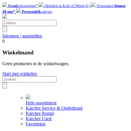
Gratis
bezorging*
Ophalen in Echt of Weert (L)
Verzonden
binnen
48 uur*
Persoonlijk
advies
Inloggen / aanmelden
0
Winkelmand
Geen producten in de winkelwagen.
Start met winkelen
Hele assortiment
Kärcher Service & Onderhoud
Kärcher Rental
Kärcher Used
Favorieten