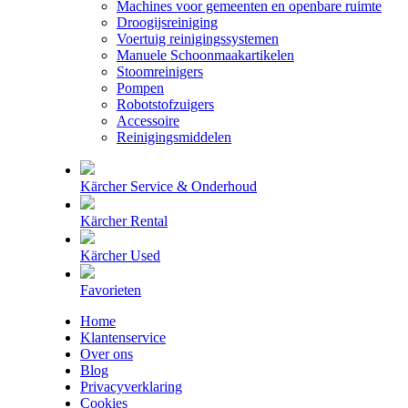
Machines voor gemeenten en openbare ruimte
Droogijsreiniging
Voertuig reinigingssystemen
Manuele Schoonmaakartikelen
Stoomreinigers
Pompen
Robotstofzuigers
Accessoire
Reinigingsmiddelen
Kärcher Service & Onderhoud
Kärcher Rental
Kärcher Used
Favorieten
Home
Klantenservice
Over ons
Blog
Privacyverklaring
Cookies