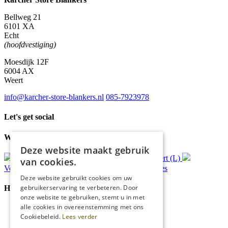
Bellweg 21
6101 XA
Echt
(hoofdvestiging)
Moesdijk 12F
6004 AX
Weert
info@karcher-store-blankers.nl
085-7923978
Let's get social
Waar wij voor staan
Deze website maakt gebruik
Gratis
bezorging*
Ophalen in Echt of Weert (L)
van cookies.
Verzonden
binnen 48 uur*
Persoonlijk
advies
Deze website gebruikt cookies om uw
gebruikerservaring te verbeteren. Door
Handige Links
onze website te gebruiken, stemt u in met
alle cookies in overeenstemming met ons
Home
Cookiebeleid.
Lees verder
Klantenservice
Over ons