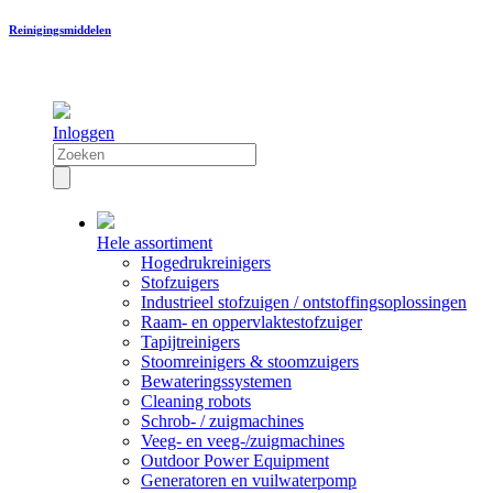
Reinigingsmiddelen
Inloggen
Hele assortiment
Hogedrukreinigers
Stofzuigers
Industrieel stofzuigen / ontstoffingsoplossingen
Raam- en oppervlaktestofzuiger
Tapijtreinigers
Stoomreinigers & stoomzuigers
Bewateringssystemen
Cleaning robots
Schrob- / zuigmachines
Veeg- en veeg-/zuigmachines
Outdoor Power Equipment
Generatoren en vuilwaterpomp