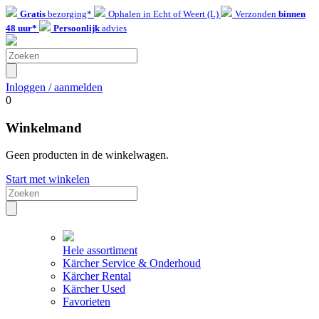
Gratis
bezorging*
Ophalen in Echt of Weert (L)
Verzonden
binnen
48 uur*
Persoonlijk
advies
Inloggen / aanmelden
0
Winkelmand
Geen producten in de winkelwagen.
Start met winkelen
Hele assortiment
Kärcher Service & Onderhoud
Kärcher Rental
Kärcher Used
Favorieten