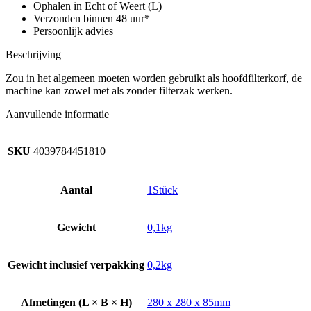
10,
Ophalen in Echt of Weert (L)
T
Verzonden binnen 48 uur*
15,
Persoonlijk advies
T
17
Beschrijving
aantal
Zou in het algemeen moeten worden gebruikt als hoofdfilterkorf, de
machine kan zowel met als zonder filterzak werken.
Aanvullende informatie
SKU
4039784451810
Aantal
1Stück
Gewicht
0,1kg
Gewicht inclusief verpakking
0,2kg
Afmetingen (L × B × H)
280 x 280 x 85mm