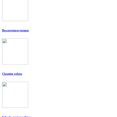
Bewateringssystemen
Cleaning robots
Schrob- / zuigmachines