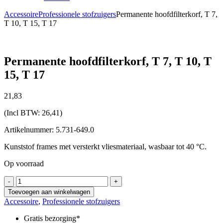
Accessoire
Professionele stofzuigers
Permanente hoofdfilterkorf, T 7,
T 10, T 15, T 17
Permanente hoofdfilterkorf, T 7, T 10, T
15, T 17
21,
83
(Incl BTW:
26,41
)
Artikelnummer: 5.731-649.0
Kunststof frames met versterkt vliesmateriaal, wasbaar tot 40 °C.
Op voorraad
Permanente
-
+
hoofdfilterkorf,
Toevoegen aan winkelwagen
T
Accessoire
,
Professionele stofzuigers
7,
T
Gratis bezorging*