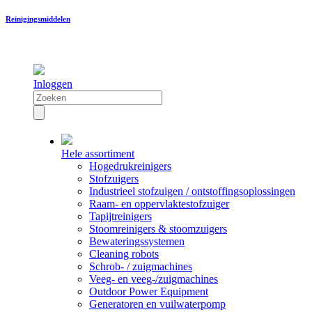
Reinigingsmiddelen
Inloggen
Hele assortiment
Hogedrukreinigers
Stofzuigers
Industrieel stofzuigen / ontstoffingsoplossingen
Raam- en oppervlaktestofzuiger
Tapijtreinigers
Stoomreinigers & stoomzuigers
Bewateringssystemen
Cleaning robots
Schrob- / zuigmachines
Veeg- en veeg-/zuigmachines
Outdoor Power Equipment
Generatoren en vuilwaterpomp