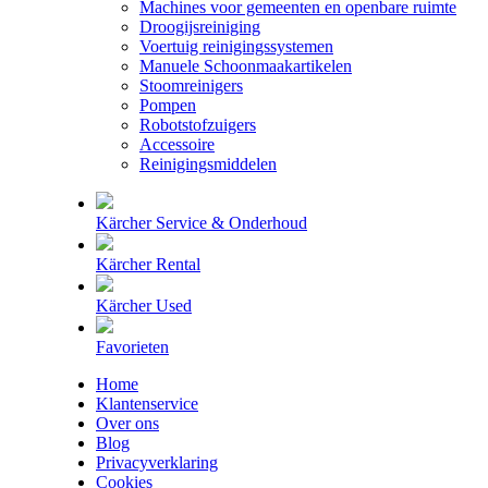
Machines voor gemeenten en openbare ruimte
Droogijsreiniging
Voertuig reinigingssystemen
Manuele Schoonmaakartikelen
Stoomreinigers
Pompen
Robotstofzuigers
Accessoire
Reinigingsmiddelen
Kärcher Service & Onderhoud
Kärcher Rental
Kärcher Used
Favorieten
Home
Klantenservice
Over ons
Blog
Privacyverklaring
Cookies