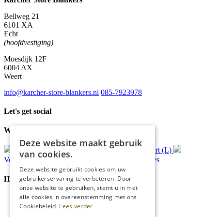
Bellweg 21
6101 XA
Echt
(hoofdvestiging)
Moesdijk 12F
6004 AX
Weert
info@karcher-store-blankers.nl
085-7923978
Let's get social
Waar wij voor staan
Deze website maakt gebruik
Gratis
bezorging*
Ophalen in Echt of Weert (L)
van cookies.
Verzonden
binnen 48 uur*
Persoonlijk
advies
Deze website gebruikt cookies om uw
gebruikerservaring te verbeteren. Door
Handige Links
onze website te gebruiken, stemt u in met
alle cookies in overeenstemming met ons
Home
Cookiebeleid.
Lees verder
Klantenservice
Over ons