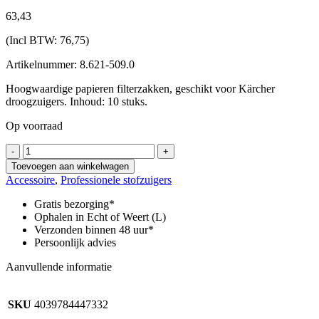
63,
43
(Incl BTW:
76,75
)
Artikelnummer: 8.621-509.0
Hoogwaardige papieren filterzakken, geschikt voor Kärcher
droogzuigers. Inhoud: 10 stuks.
Op voorraad
Papieren
-
+
filterzakken,
Toevoegen aan winkelwagen
10
Accessoire
,
Professionele stofzuigers
x
,
Gratis bezorging*
CV
Ophalen in Echt of Weert (L)
66/2,
Verzonden binnen 48 uur*
CV
Persoonlijk advies
85/2
aantal
Aanvullende informatie
SKU
4039784447332