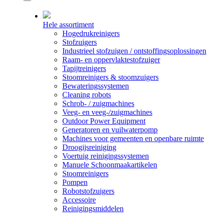
Hele assortiment
Hogedrukreinigers
Stofzuigers
Industrieel stofzuigen / ontstoffingsoplossingen
Raam- en oppervlaktestofzuiger
Tapijtreinigers
Stoomreinigers & stoomzuigers
Bewateringssystemen
Cleaning robots
Schrob- / zuigmachines
Veeg- en veeg-/zuigmachines
Outdoor Power Equipment
Generatoren en vuilwaterpomp
Machines voor gemeenten en openbare ruimte
Droogijsreiniging
Voertuig reinigingssystemen
Manuele Schoonmaakartikelen
Stoomreinigers
Pompen
Robotstofzuigers
Accessoire
Reinigingsmiddelen