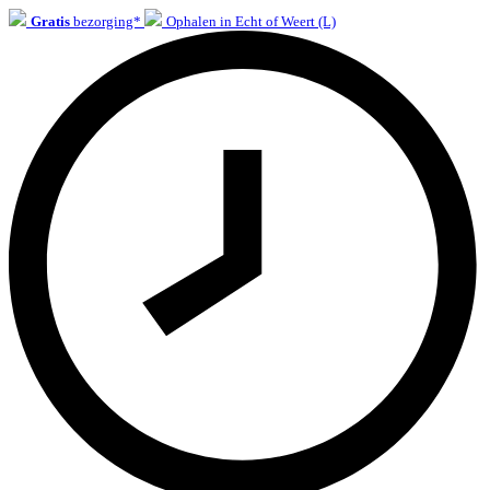
Gratis
bezorging*
Ophalen in Echt of Weert (L)