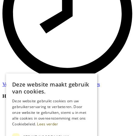
Deze website maakt gebruik
Verzonden
binnen 48 uur*
Persoonlijk
advies
van cookies.
Handige Links
Deze website gebruikt cookies om uw
gebruikerservaring te verbeteren. Door
Home
onze website te gebruiken, stemt u in met
Klantenservice
alle cookies in overeenstemming met ons
Over ons
Cookiebeleid.
Lees verder
Blog
Privacyverklaring
Cookies