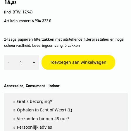
14,
83
(Incl BTW:
17,94
)
Artikelnummer: 6.904-322.0
2-laags papieren filterzakken met uitstekende filterprestaties en hoge
scheurvastheid. Leveringsomvang: 5 zakken
Papieren
Toevoegen aan winkelwagen
-
+
filterzak
KFI
222
aantal
,
Accessoire
Consument - indoor
Gratis bezorging*
Ophalen in Echt of Weert (L)
Verzonden binnen 48 uur*
Persoonlijk advies