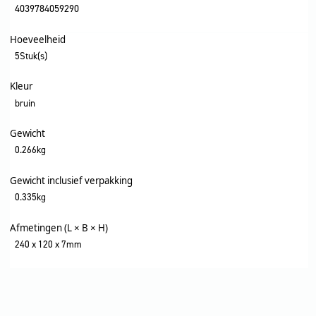
4039784059290
Hoeveelheid
5Stuk(s)
Kleur
bruin
Gewicht
0.266kg
Gewicht inclusief verpakking
0.335kg
Afmetingen (L × B × H)
240 x 120 x 7mm