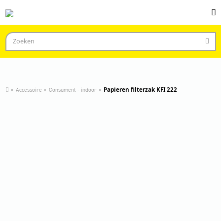
Accessoire
Consument - indoor
Papieren filterzak KFI 222