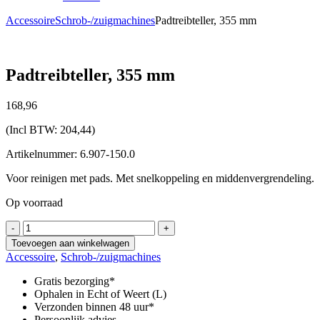
Accessoire
Schrob-/zuigmachines
Padtreibteller, 355 mm
Padtreibteller, 355 mm
168,
96
(Incl BTW:
204,44
)
Artikelnummer: 6.907-150.0
Voor reinigen met pads. Met snelkoppeling en middenvergrendeling.
Op voorraad
Padtreibteller,
-
+
355
Toevoegen aan winkelwagen
mm
Accessoire
,
Schrob-/zuigmachines
aantal
Gratis bezorging*
Ophalen in Echt of Weert (L)
Verzonden binnen 48 uur*
Persoonlijk advies