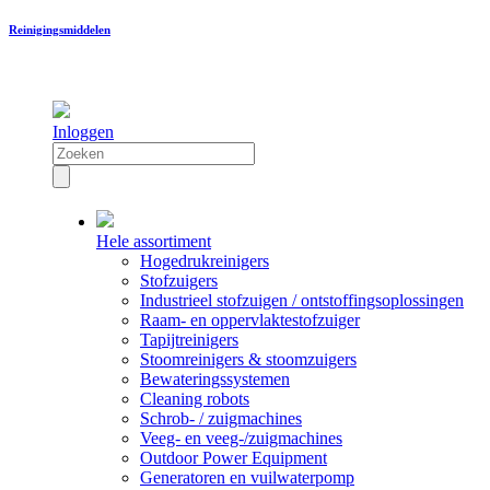
Reinigingsmiddelen
Inloggen
Hele assortiment
Hogedrukreinigers
Stofzuigers
Industrieel stofzuigen / ontstoffingsoplossingen
Raam- en oppervlaktestofzuiger
Tapijtreinigers
Stoomreinigers & stoomzuigers
Bewateringssystemen
Cleaning robots
Schrob- / zuigmachines
Veeg- en veeg-/zuigmachines
Outdoor Power Equipment
Generatoren en vuilwaterpomp