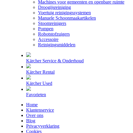
Machines voor gemeenten en openbare ruimte
Droogijsreiniging
Voertuig reinigingssystemen
Manuele Schoonmaakartikelen
Stoomreinigers
Pompen
Robotstofzuigers
Accessoire
Reinigingsmiddelen
Kärcher Service & Onderhoud
Kärcher Rental
Kärcher Used
Favorieten
Home
Klantenservice
Over ons
Blog
Privacyverklaring
Cookies