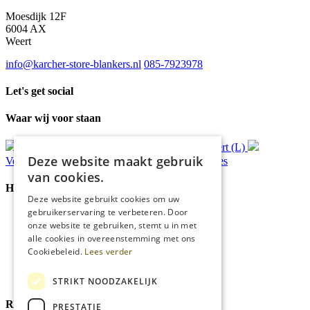
Moesdijk 12F
6004 AX
Weert
info@karcher-store-blankers.nl
085-7923978
Let's get social
Waar wij voor staan
Gratis
bezorging*
Ophalen in Echt of Weert (L)
Deze website maakt gebruik
Verzonden
binnen 48 uur*
Persoonlijk
advies
van cookies.
Handige Links
Deze website gebruikt cookies om uw
gebruikerservaring te verbeteren. Door
Home
onze website te gebruiken, stemt u in met
Klantenservice
alle cookies in overeenstemming met ons
Over ons
Cookiebeleid.
Lees verder
Blog
Privacyverklaring
Cookies
STRIKT NOODZAKELIJK
Reviewmerk
PRESTATIE