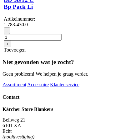
Bp Pack Li
Artikelnummer:
1.783-430.0
BD
-
38/12
C
+
Bp
Toevoegen
Pack
Li
Niet gevonden wat je zocht?
aantal
Geen probleem! We helpen je graag verder.
Assortiment
Accessoire
Klantenservice
Contact
Kärcher Store Blankers
Bellweg 21
6101 XA
Echt
(hoofdvestiging)