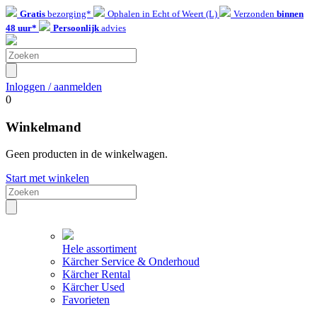
Gratis
bezorging*
Ophalen in Echt of Weert (L)
Verzonden
binnen
48 uur*
Persoonlijk
advies
Inloggen / aanmelden
0
Winkelmand
Geen producten in de winkelwagen.
Start met winkelen
Hele assortiment
Kärcher Service & Onderhoud
Kärcher Rental
Kärcher Used
Favorieten