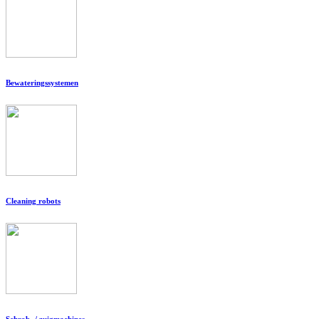
Bewateringssystemen
Cleaning robots
Schrob- / zuigmachines