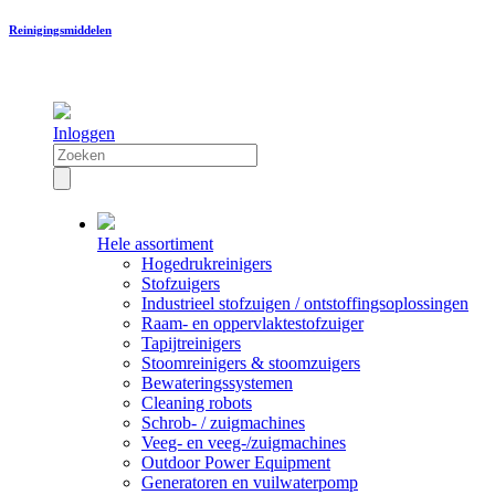
Reinigingsmiddelen
Inloggen
Hele assortiment
Hogedrukreinigers
Stofzuigers
Industrieel stofzuigen / ontstoffingsoplossingen
Raam- en oppervlaktestofzuiger
Tapijtreinigers
Stoomreinigers & stoomzuigers
Bewateringssystemen
Cleaning robots
Schrob- / zuigmachines
Veeg- en veeg-/zuigmachines
Outdoor Power Equipment
Generatoren en vuilwaterpomp