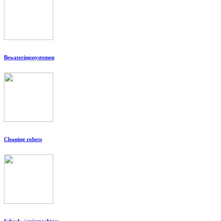
Bewateringssystemen
Cleaning robots
Schrob- / zuigmachines