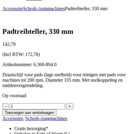
Accessoire
Schrob-/zuigmachines
Padtreibteller, 330 mm
Padtreibteller, 330 mm
142,
79
(Incl BTW:
172,78
)
Artikelnummer: 6.369-894.0
Draaischijf voor pads (lage snelheid) voor reinigen met pads voor
machines tot 200 rpm. Diameter 335 mm. Met snelkoppeling en
middenvergrendeling.
Op voorraad
Padtreibteller,
-
+
330
Toevoegen aan winkelwagen
mm
Accessoire
,
Schrob-/zuigmachines
aantal
Gratis bezorging*
Ophalen in Echt of Weert (L)