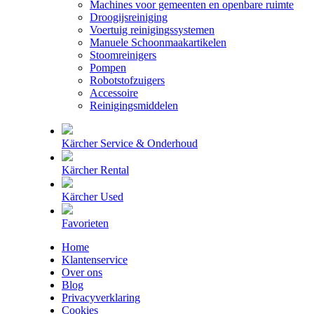
Machines voor gemeenten en openbare ruimte
Droogijsreiniging
Voertuig reinigingssystemen
Manuele Schoonmaakartikelen
Stoomreinigers
Pompen
Robotstofzuigers
Accessoire
Reinigingsmiddelen
Kärcher Service & Onderhoud
Kärcher Rental
Kärcher Used
Favorieten
Home
Klantenservice
Over ons
Blog
Privacyverklaring
Cookies