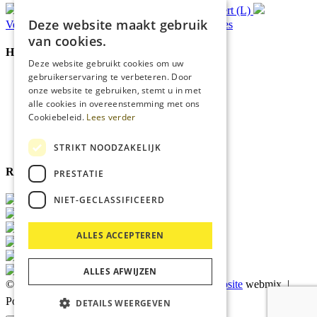
Gratis
bezorging*
Ophalen in Echt of Weert (L)
Deze website maakt gebruik
Verzonden
binnen 48 uur*
Persoonlijk
advies
van cookies.
Handige Links
Deze website gebruikt cookies om uw
gebruikerservaring te verbeteren. Door
Home
onze website te gebruiken, stemt u in met
Klantenservice
alle cookies in overeenstemming met ons
Over ons
Cookiebeleid.
Lees verder
Blog
Privacyverklaring
Cookies
STRIKT NOODZAKELIJK
Reviewmerk
PRESTATIE
NIET-GECLASSIFICEERD
ALLES ACCEPTEREN
ALLES AFWIJZEN
© 2026 Kärcher Store Blankers |
Maatwerk website
webmix |
Powered by
Marker Media
DETAILS WEERGEVEN