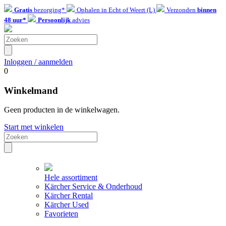
Gratis
bezorging*
Ophalen in Echt of Weert (L)
Verzonden
binnen
48 uur*
Persoonlijk
advies
Inloggen / aanmelden
0
Winkelmand
Geen producten in de winkelwagen.
Start met winkelen
Hele assortiment
Kärcher Service & Onderhoud
Kärcher Rental
Kärcher Used
Favorieten