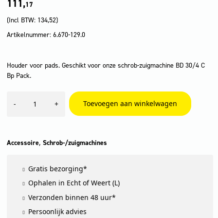
111,
17
(Incl BTW:
134,52
)
Artikelnummer: 6.670-129.0
Houder voor pads. Geschikt voor onze schrob-zuigmachine BD 30/4 C
Bp Pack.
Padtreibteller,
Toevoegen aan winkelwagen
-
+
270
mm
aantal
,
Accessoire
Schrob-/zuigmachines
Gratis bezorging*
Ophalen in Echt of Weert (L)
Verzonden binnen 48 uur*
Persoonlijk advies