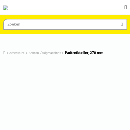
Accessoire
Schrob-/zuigmachines
Padtreibteller, 270 mm