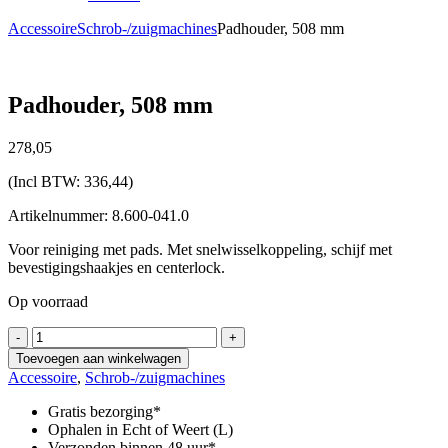
Accessoire
Schrob-/zuigmachines
Padhouder, 508 mm
Padhouder, 508 mm
278,
05
(Incl BTW:
336,44
)
Artikelnummer: 8.600-041.0
Voor reiniging met pads. Met snelwisselkoppeling, schijf met
bevestigingshaakjes en centerlock.
Op voorraad
Padhouder,
-
+
508
Toevoegen aan winkelwagen
mm
Accessoire
,
Schrob-/zuigmachines
aantal
Gratis bezorging*
Ophalen in Echt of Weert (L)
Verzonden binnen 48 uur*