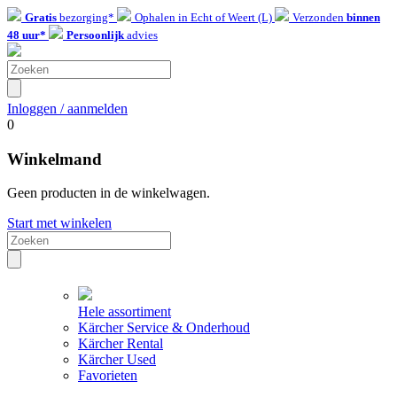
Gratis
bezorging*
Ophalen in Echt of Weert (L)
Verzonden
binnen
48 uur*
Persoonlijk
advies
Inloggen / aanmelden
0
Winkelmand
Geen producten in de winkelwagen.
Start met winkelen
Hele assortiment
Kärcher Service & Onderhoud
Kärcher Rental
Kärcher Used
Favorieten