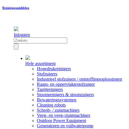
Reinigingsmiddelen
Inloggen
Hele assortiment
Hogedrukreinigers
Stofzuigers
Industrieel stofzuigen / ontstoffingsoplossingen
Raam- en oppervlaktestofzuiger
Tapijtreinigers
Stoomreinigers & stoomzuigers
Bewateringssystemen
Cleaning robots
Schrob- / zuigmachines
Veeg- en veeg-/zuigmachines
Outdoor Power Equipment
Generatoren en vuilwaterpomp