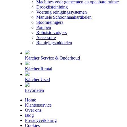
Machines voor gemeenten en openbare ruimte
Droogijsreiniging
Voertuig reinigingssystemen
Manuele Schoonmaakartikelen
Stoomreinigers
Pompen
Robotstofzuigers
Accessoire
Reinigingsmiddelen
Kärcher Service & Onderhoud
Kärcher Rental
Kärcher Used
Favorieten
Home
Klantenservice
Over ons
Blog
Privacyverklaring
Cookies