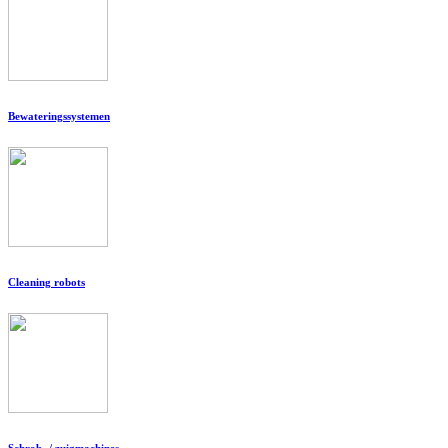
Bewateringssystemen
Cleaning robots
Schrob- / zuigmachines