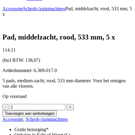
Accessoire
Schrob-/zuigmachines
Pad, middelzacht, rood, 533 mm, 5
x
Pad, middelzacht, rood, 533 mm, 5 x
114,
11
(Incl BTW:
138,07
)
Artikelnummer: 6.369-017.0
5 pads, medium-zacht, rood, 533 mm diameter. Voor het reinigen
van alle vloeren.
Op voorraad
Pad,
-
+
middelzacht,
Toevoegen aan winkelwagen
rood,
Accessoire
,
Schrob-/zuigmachines
533
mm,
Gratis bezorging*
5
Ophalen in Echt of Weert (L)