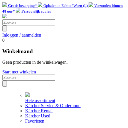
Gratis
bezorging*
Ophalen in Echt of Weert (L)
Verzonden
binnen
48 uur*
Persoonlijk
advies
Inloggen / aanmelden
0
Winkelmand
Geen producten in de winkelwagen.
Start met winkelen
Hele assortiment
Kärcher Service & Onderhoud
Kärcher Rental
Kärcher Used
Favorieten