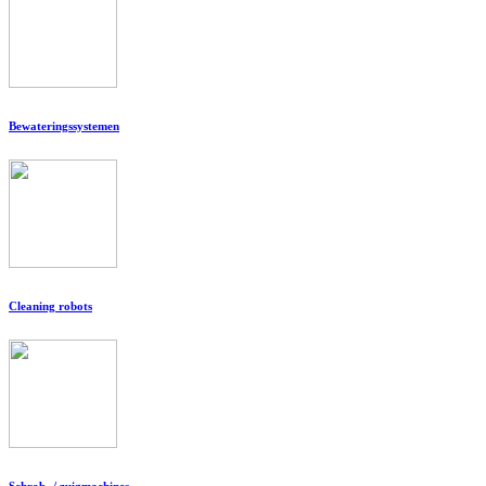
Bewateringssystemen
Cleaning robots
Schrob- / zuigmachines