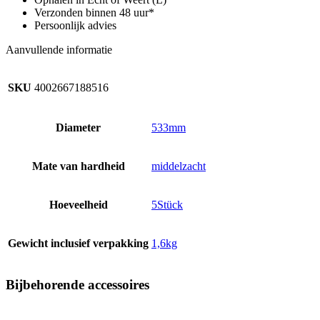
x
Verzonden binnen 48 uur*
aantal
Persoonlijk advies
Aanvullende informatie
SKU
4002667188516
Diameter
533mm
Mate van hardheid
middelzacht
Hoeveelheid
5Stück
Gewicht inclusief verpakking
1,6kg
Bijbehorende accessoires