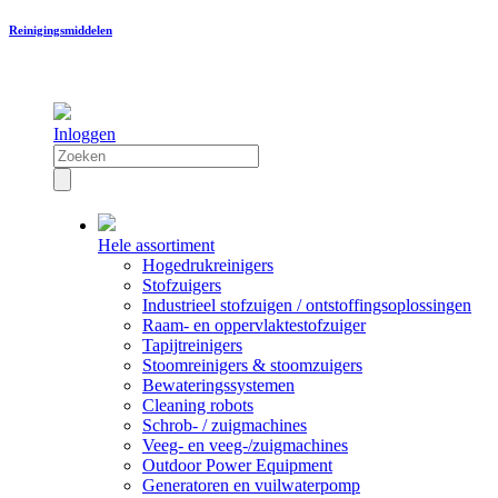
Reinigingsmiddelen
Inloggen
Hele assortiment
Hogedrukreinigers
Stofzuigers
Industrieel stofzuigen / ontstoffingsoplossingen
Raam- en oppervlaktestofzuiger
Tapijtreinigers
Stoomreinigers & stoomzuigers
Bewateringssystemen
Cleaning robots
Schrob- / zuigmachines
Veeg- en veeg-/zuigmachines
Outdoor Power Equipment
Generatoren en vuilwaterpomp