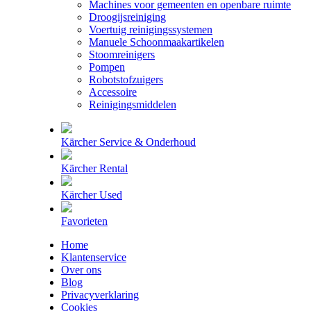
Machines voor gemeenten en openbare ruimte
Droogijsreiniging
Voertuig reinigingssystemen
Manuele Schoonmaakartikelen
Stoomreinigers
Pompen
Robotstofzuigers
Accessoire
Reinigingsmiddelen
Kärcher Service & Onderhoud
Kärcher Rental
Kärcher Used
Favorieten
Home
Klantenservice
Over ons
Blog
Privacyverklaring
Cookies