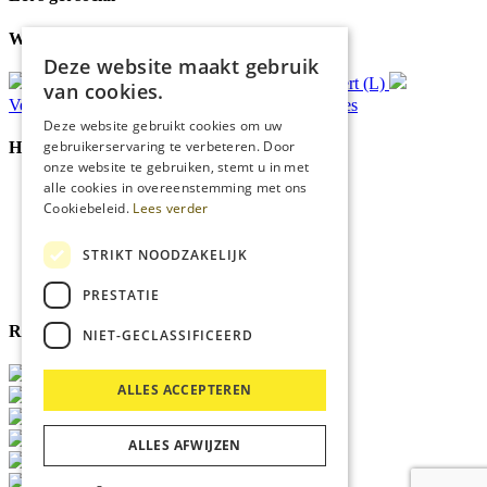
Waar wij voor staan
Deze website maakt gebruik
Gratis
bezorging*
Ophalen in Echt of Weert (L)
van cookies.
Verzonden
binnen 48 uur*
Persoonlijk
advies
Deze website gebruikt cookies om uw
gebruikerservaring te verbeteren. Door
Handige Links
onze website te gebruiken, stemt u in met
alle cookies in overeenstemming met ons
Home
Cookiebeleid.
Lees verder
Klantenservice
Over ons
Blog
STRIKT NOODZAKELIJK
Privacyverklaring
Cookies
PRESTATIE
Reviewmerk
NIET-GECLASSIFICEERD
ALLES ACCEPTEREN
ALLES AFWIJZEN