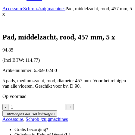
Accessoire
Schrob-/zuigmachines
Pad, middelzacht, rood, 457 mm, 5
x
Pad, middelzacht, rood, 457 mm, 5 x
94,
85
(Incl BTW:
114,77
)
Artikelnummer: 6.369-024.0
5 pads, medium-zacht, rood, diameter 457 mm. Voor het reinigen
van alle vloeren. Geschikt voor bv. D 90.
Op voorraad
Pad,
-
+
middelzacht,
Toevoegen aan winkelwagen
rood,
Accessoire
,
Schrob-/zuigmachines
457
mm,
Gratis bezorging*
5
Ophalen in Echt of Weert (L)