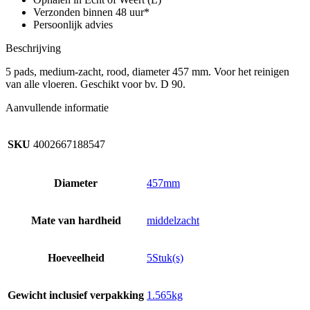
x
Verzonden binnen 48 uur*
aantal
Persoonlijk advies
Beschrijving
5 pads, medium-zacht, rood, diameter 457 mm. Voor het reinigen
van alle vloeren. Geschikt voor bv. D 90.
Aanvullende informatie
SKU
4002667188547
Diameter
457mm
Mate van hardheid
middelzacht
Hoeveelheid
5Stuk(s)
Gewicht inclusief verpakking
1.565kg