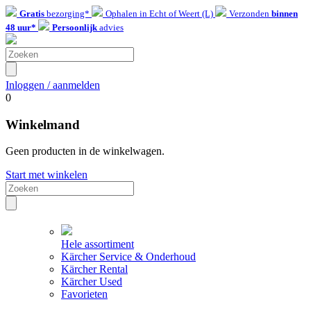
Gratis
bezorging*
Ophalen in Echt of Weert (L)
Verzonden
binnen
48 uur*
Persoonlijk
advies
Inloggen / aanmelden
0
Winkelmand
Geen producten in de winkelwagen.
Start met winkelen
Hele assortiment
Kärcher Service & Onderhoud
Kärcher Rental
Kärcher Used
Favorieten