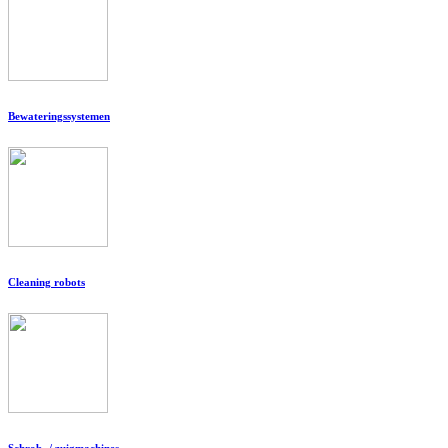
Bewateringssystemen
Cleaning robots
Schrob- / zuigmachines