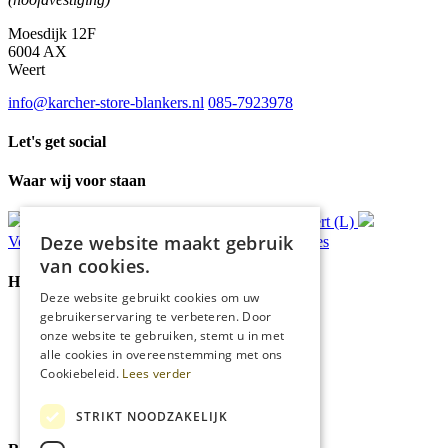
Moesdijk 12F
6004 AX
Weert
info@karcher-store-blankers.nl
085-7923978
Let's get social
Waar wij voor staan
Gratis
bezorging*
Ophalen in Echt of Weert (L)
Deze website maakt gebruik
Verzonden
binnen 48 uur*
Persoonlijk
advies
van cookies.
Handige Links
Deze website gebruikt cookies om uw
gebruikerservaring te verbeteren. Door
Home
onze website te gebruiken, stemt u in met
Klantenservice
alle cookies in overeenstemming met ons
Over ons
Cookiebeleid.
Lees verder
Blog
Privacyverklaring
Cookies
STRIKT NOODZAKELIJK