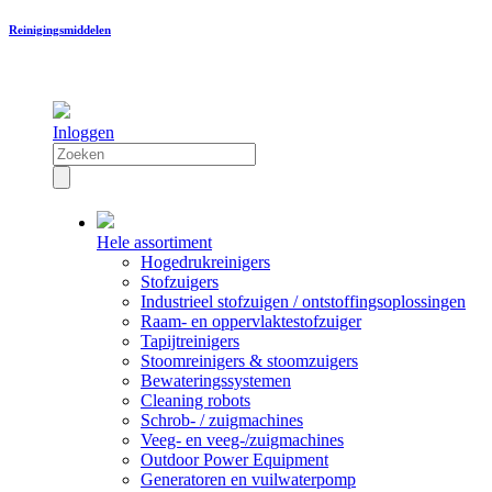
Reinigingsmiddelen
Inloggen
Hele assortiment
Hogedrukreinigers
Stofzuigers
Industrieel stofzuigen / ontstoffingsoplossingen
Raam- en oppervlaktestofzuiger
Tapijtreinigers
Stoomreinigers & stoomzuigers
Bewateringssystemen
Cleaning robots
Schrob- / zuigmachines
Veeg- en veeg-/zuigmachines
Outdoor Power Equipment
Generatoren en vuilwaterpomp