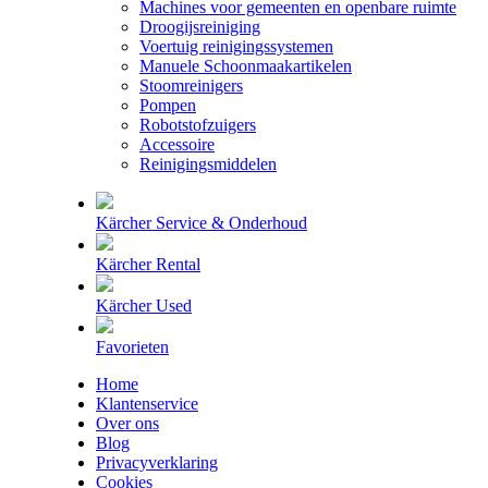
Machines voor gemeenten en openbare ruimte
Droogijsreiniging
Voertuig reinigingssystemen
Manuele Schoonmaakartikelen
Stoomreinigers
Pompen
Robotstofzuigers
Accessoire
Reinigingsmiddelen
Kärcher Service & Onderhoud
Kärcher Rental
Kärcher Used
Favorieten
Home
Klantenservice
Over ons
Blog
Privacyverklaring
Cookies