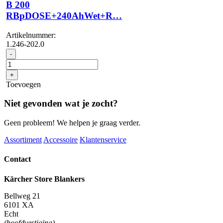
B 200
RBpDOSE+240AhWet+R…
Artikelnummer:
1.246-202.0
B
-
200
RBpDOSE+240AhWet+R...
+
aantal
Toevoegen
Niet gevonden wat je zocht?
Geen probleem! We helpen je graag verder.
Assortiment
Accessoire
Klantenservice
Contact
Kärcher Store Blankers
Bellweg 21
6101 XA
Echt
(hoofdvestiging)