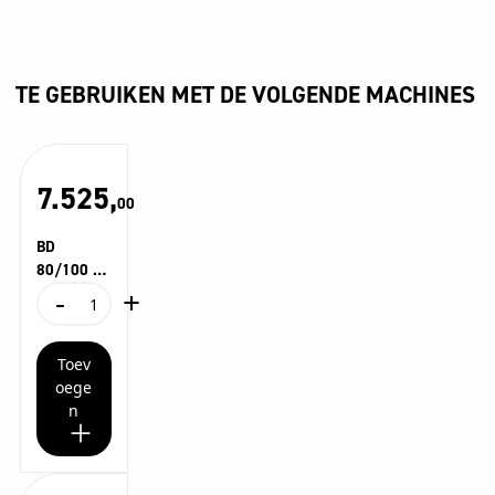
TE GEBRUIKEN MET DE VOLGENDE MACHINES
7.525,
00
BD
80/100 W
-
+
Bp Classic
BD
*EU
80/100
W
Toev
Bp
Classic
oege
*EU
n
aantal