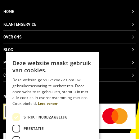
HOME
KLANTENSERVICE
OVER ONS
BLOG
Deze website maakt gebruik
PRIVACYVERKLARING
van cookies.
COOKIES
Deze website gebruikt cookies om uw
gebruikerservaring te verbeteren. Door
onze website te gebruiken, stemt u in met
REVIEWMERK
alle cookies in overeenstemming met ons
Cookiebeleid.
Lees verder
STRIKT NOODZAKELIJK
PRESTATIE