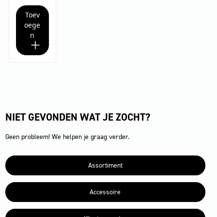
170Ah
W
Toev
Classic
Bp
oege
Pack
n
170Ah
aantal
NIET GEVONDEN WAT JE ZOCHT?
Geen probleem! We helpen je graag verder.
Assortiment
Accessoire