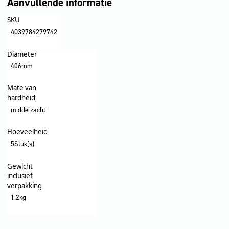
Aanvullende informatie
SKU
4039784279742
Diameter
406mm
Mate van
hardheid
middelzacht
Hoeveelheid
5Stuk(s)
Gewicht
inclusief
verpakking
1.2kg