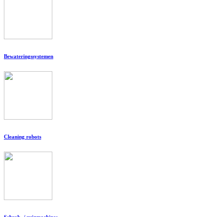
Bewateringssystemen
Cleaning robots
Schrob- / zuigmachines