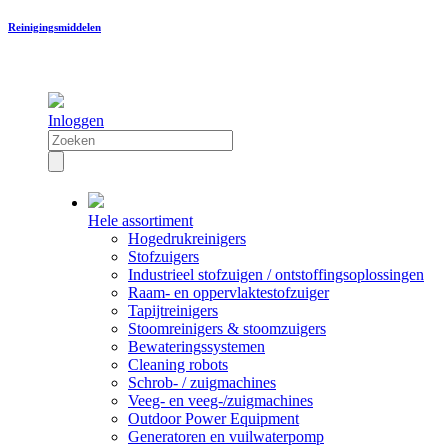
Reinigingsmiddelen
Inloggen
Hele assortiment
Hogedrukreinigers
Stofzuigers
Industrieel stofzuigen / ontstoffingsoplossingen
Raam- en oppervlaktestofzuiger
Tapijtreinigers
Stoomreinigers & stoomzuigers
Bewateringssystemen
Cleaning robots
Schrob- / zuigmachines
Veeg- en veeg-/zuigmachines
Outdoor Power Equipment
Generatoren en vuilwaterpomp