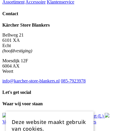
Assortiment
Accessoire
Klantenservice
Contact
Kärcher Store Blankers
Bellweg 21
6101 XA
Echt
(hoofdvestiging)
Moesdijk 12F
6004 AX
Weert
info@karcher-store-blankers.nl
085-7923978
Let's get social
Waar wij voor staan
Gratis
bezorging*
Ophalen in Echt of Weert (L)
Deze website maakt gebruik
Verzonden
binnen 48 uur*
Persoonlijk
advies
van cookies.