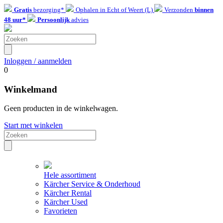
Gratis
bezorging*
Ophalen in Echt of Weert (L)
Verzonden
binnen
48 uur*
Persoonlijk
advies
Inloggen / aanmelden
0
Winkelmand
Geen producten in de winkelwagen.
Start met winkelen
Hele assortiment
Kärcher Service & Onderhoud
Kärcher Rental
Kärcher Used
Favorieten