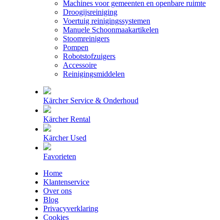
Machines voor gemeenten en openbare ruimte
Droogijsreiniging
Voertuig reinigingssystemen
Manuele Schoonmaakartikelen
Stoomreinigers
Pompen
Robotstofzuigers
Accessoire
Reinigingsmiddelen
Kärcher Service & Onderhoud
Kärcher Rental
Kärcher Used
Favorieten
Home
Klantenservice
Over ons
Blog
Privacyverklaring
Cookies