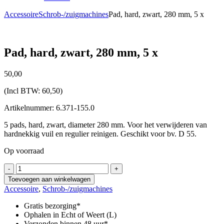
Accessoire
Schrob-/zuigmachines
Pad, hard, zwart, 280 mm, 5 x
Pad, hard, zwart, 280 mm, 5 x
50,
00
(Incl BTW:
60,50
)
Artikelnummer: 6.371-155.0
5 pads, hard, zwart, diameter 280 mm. Voor het verwijderen van
hardnekkig vuil en regulier reinigen. Geschikt voor bv. D 55.
Op voorraad
Pad,
-
+
hard,
Toevoegen aan winkelwagen
zwart,
Accessoire
,
Schrob-/zuigmachines
280
mm,
Gratis bezorging*
5
Ophalen in Echt of Weert (L)
x
Verzonden binnen 48 uur*