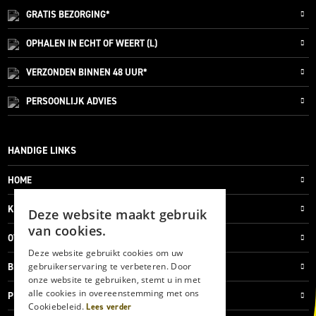
GRATIS
BEZORGING*
OPHALEN IN ECHT OF WEERT (L)
VERZONDEN
BINNEN 48 UUR*
PERSOONLIJK
ADVIES
HANDIGE LINKS
HOME
KLANTENSERVICE
Deze website maakt gebruik
van cookies.
OVER ONS
Deze website gebruikt cookies om uw
gebruikerservaring te verbeteren. Door
BLOG
onze website te gebruiken, stemt u in met
alle cookies in overeenstemming met ons
PRIVACYVERKLARING
Cookiebeleid.
Lees verder