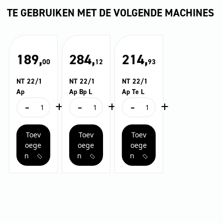
TE GEBRUIKEN MET DE VOLGENDE MACHINES
189,
284,
214,
00
12
93
NT 22/1
NT 22/1
NT 22/1
Ap
Ap Bp L
Ap Te L
-
+
-
+
-
+
NT
NT
NT
22/1
22/1
22/1
Ap
Ap
Ap
Toev
Toev
Toev
aantal
Bp
Te
L
L
oege
oege
oege
aantal
aantal
n
n
n