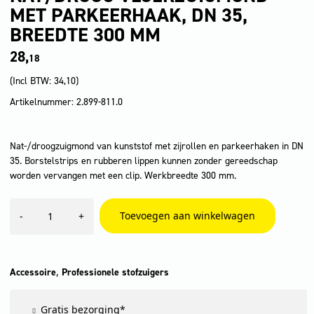
MET PARKEERHAAK, DN 35,
BREEDTE 300 MM
28,
18
(Incl BTW:
34,10
)
Artikelnummer: 2.899-811.0
Nat-/droogzuigmond van kunststof met zijrollen en parkeerhaken in DN
35. Borstelstrips en rubberen lippen kunnen zonder gereedschap
worden vervangen met een clip. Werkbreedte 300 mm.
Nat/droog
Toevoegen aan winkelwagen
-
+
vloerzuigmond
met
parkeerhaak,
DN
35,
,
Accessoire
Professionele stofzuigers
breedte
300
Gratis bezorging*
mm