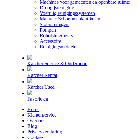
Machines voor gemeenten en openbare ruimte
Droogijsreiniging
Voertuig reinigingssystemen
Manuele Schoonmaakartikelen
Stoomreinigers
Pompen
Robotstofzuigers
Accessoire
Reinigingsmiddelen
Kärcher Service & Onderhoud
Kärcher Rental
Kärcher Used
Favorieten
Home
Klantenservice
Over ons
Blog
Privacyverklaring
Cookies