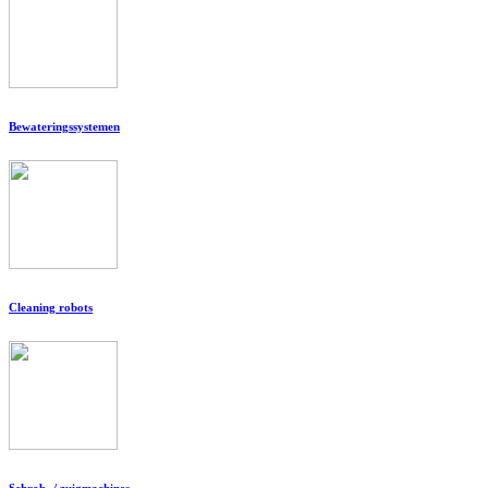
Bewateringssystemen
Cleaning robots
Schrob- / zuigmachines