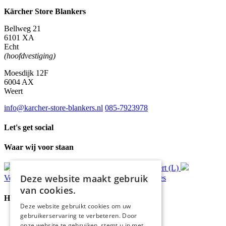
Kärcher Store Blankers
Bellweg 21
6101 XA
Echt
(hoofdvestiging)
Moesdijk 12F
6004 AX
Weert
info@karcher-store-blankers.nl
085-7923978
Let's get social
Waar wij voor staan
Gratis
bezorging*
Ophalen in Echt of Weert (L)
Deze website maakt gebruik
Verzonden
binnen 48 uur*
Persoonlijk
advies
van cookies.
Handige Links
Deze website gebruikt cookies om uw
gebruikerservaring te verbeteren. Door
Home
onze website te gebruiken, stemt u in met