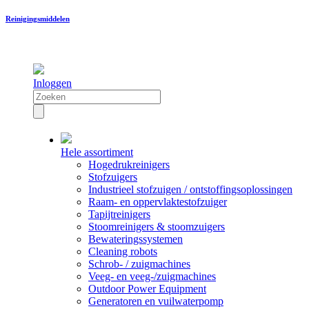
Reinigingsmiddelen
Inloggen
Hele assortiment
Hogedrukreinigers
Stofzuigers
Industrieel stofzuigen / ontstoffingsoplossingen
Raam- en oppervlaktestofzuiger
Tapijtreinigers
Stoomreinigers & stoomzuigers
Bewateringssystemen
Cleaning robots
Schrob- / zuigmachines
Veeg- en veeg-/zuigmachines
Outdoor Power Equipment
Generatoren en vuilwaterpomp