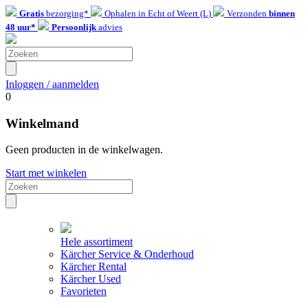
Gratis
bezorging*
Ophalen in Echt of Weert (L)
Verzonden
binnen
48 uur*
Persoonlijk
advies
Inloggen / aanmelden
0
Winkelmand
Geen producten in de winkelwagen.
Start met winkelen
Hele assortiment
Kärcher Service & Onderhoud
Kärcher Rental
Kärcher Used
Favorieten