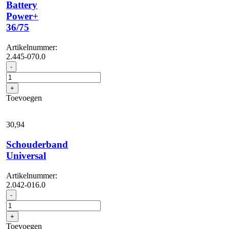
Battery
Power+
36/75
Artikelnummer:
2.445-070.0
Starter
-
kit
Battery
+
Power+
Toevoegen
36/75
aantal
30,
94
Schouderband
Universal
Artikelnummer:
2.042-016.0
Schouderband
-
Universal
aantal
+
Toevoegen