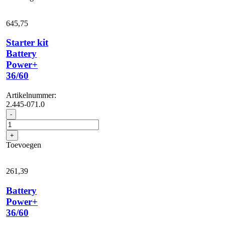
645,
75
Starter kit
Battery
Power+
36/60
Artikelnummer:
2.445-071.0
Starter
-
kit
Battery
+
Power+
Toevoegen
36/60
aantal
261,
39
Battery
Power+
36/60