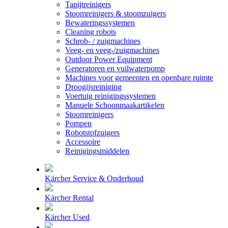
Tapijtreinigers
Stoomreinigers & stoomzuigers
Bewateringssystemen
Cleaning robots
Schrob- / zuigmachines
Veeg- en veeg-/zuigmachines
Outdoor Power Equipment
Generatoren en vuilwaterpomp
Machines voor gemeenten en openbare ruimte
Droogijsreiniging
Voertuig reinigingssystemen
Manuele Schoonmaakartikelen
Stoomreinigers
Pompen
Robotstofzuigers
Accessoire
Reinigingsmiddelen
Kärcher Service & Onderhoud
Kärcher Rental
Kärcher Used