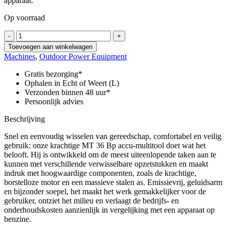
apparaat.
Op voorraad
MT
-
+
36
Toevoegen aan winkelwagen
Bp
Machines
,
Outdoor Power Equipment
aantal
Gratis bezorging*
Ophalen in Echt of Weert (L)
Verzonden binnen 48 uur*
Persoonlijk advies
Beschrijving
Snel en eenvoudig wisselen van gereedschap, comfortabel en veilig
gebruik: onze krachtige MT 36 Bp accu-multitool doet wat het
belooft. Hij is ontwikkeld om de meest uiteenlopende taken aan te
kunnen met verschillende verwisselbare opzetstukken en maakt
indruk met hoogwaardige componenten, zoals de krachtige,
borstelloze motor en een massieve stalen as. Emissievrij, geluidsarm
en bijzonder soepel, het maakt het werk gemakkelijker voor de
gebruiker, ontziet het milieu en verlaagt de bedrijfs- en
onderhoudskosten aanzienlijk in vergelijking met een apparaat op
benzine.