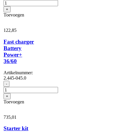
Power+
36/75
+
aantal
Toevoegen
122,
85
Fast charger
Battery
Power+
36/60
Artikelnummer:
2.445-045.0
Fast
-
charger
Battery
+
Power+
Toevoegen
36/60
aantal
735,
01
Starter kit