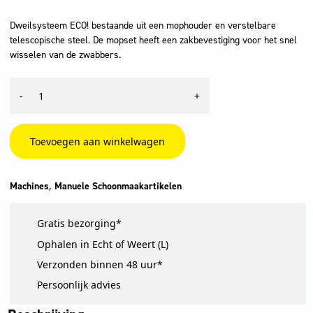
Dweilsysteem ECO! bestaande uit een mophouder en verstelbare
telescopische steel. De mopset heeft een zakbevestiging voor het snel
wisselen van de zwabbers.
Moppsystem
-
+
ECO!
aantal
Toevoegen aan winkelwagen
,
Machines
Manuele Schoonmaakartikelen
Gratis bezorging*
Ophalen in Echt of Weert (L)
Verzonden binnen 48 uur*
Persoonlijk advies