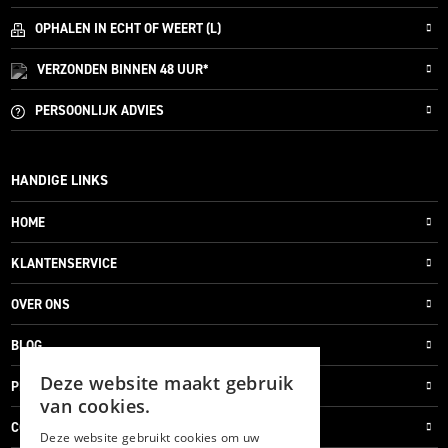
OPHALEN IN ECHT OF WEERT (L)
VERZONDEN
BINNEN 48 UUR*
PERSOONLIJK
ADVIES
HANDIGE LINKS
HOME
KLANTENSERVICE
OVER ONS
BLOG
Deze website maakt gebruik
PRIVACYVERKLARING
van cookies.
COOKIES
Deze website gebruikt cookies om uw