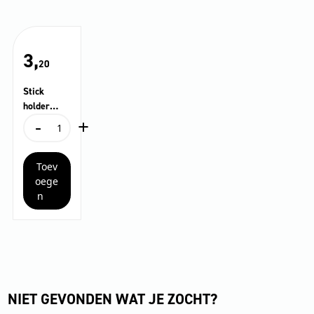
3,
20
Stick
holder
-
+
Universal
Stick
holder
Universal
Toev
aantal
oege
n
NIET GEVONDEN WAT JE ZOCHT?