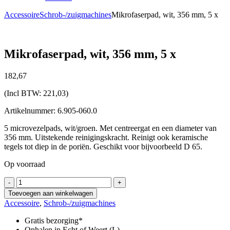
Accessoire
Schrob-/zuigmachines
Mikrofaserpad, wit, 356 mm, 5 x
Mikrofaserpad, wit, 356 mm, 5 x
182,
67
(Incl BTW:
221,03
)
Artikelnummer: 6.905-060.0
5 microvezelpads, wit/groen. Met centreergat en een diameter van
356 mm. Uitstekende reinigingskracht. Reinigt ook keramische
tegels tot diep in de poriën. Geschikt voor bijvoorbeeld D 65.
Op voorraad
Mikrofaserpad,
-
+
wit,
Toevoegen aan winkelwagen
356
Accessoire
,
Schrob-/zuigmachines
mm,
5
Gratis bezorging*
x
Ophalen in Echt of Weert (L)