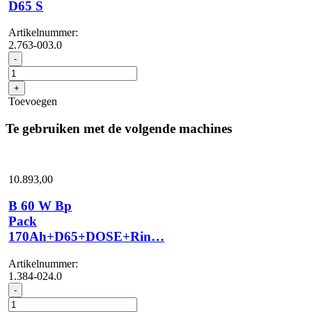
D65 S
Artikelnummer:
2.763-003.0
Borstelkop
-
D65
S
+
aantal
Toevoegen
Te gebruiken met de volgende machines
10.893,
00
B 60 W Bp
Pack
170Ah+D65+DOSE+Rin…
Artikelnummer:
1.384-024.0
B
-
60