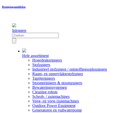
Reinigingsmiddelen
Inloggen
Hele assortiment
Hogedrukreinigers
Stofzuigers
Industrieel stofzuigen / ontstoffingsoplossingen
Raam- en oppervlaktestofzuiger
Tapijtreinigers
Stoomreinigers & stoomzuigers
Bewateringssystemen
Cleaning robots
Schrob- / zuigmachines
Veeg- en veeg-/zuigmachines
Outdoor Power Equipment
Generatoren en vuilwaterpomp