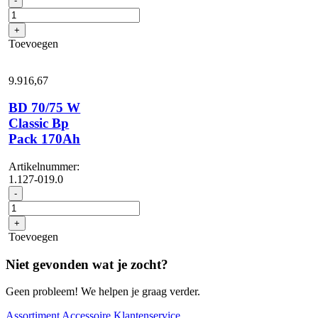
-
70/75
W
+
Classic
Toevoegen
Bp
Pack
115Ah
9.916,
67
aantal
BD 70/75 W
Classic Bp
Pack 170Ah
Artikelnummer:
1.127-019.0
BD
-
70/75
W
+
Classic
Toevoegen
Bp
Pack
Niet gevonden wat je zocht?
170Ah
aantal
Geen probleem! We helpen je graag verder.
Assortiment
Accessoire
Klantenservice