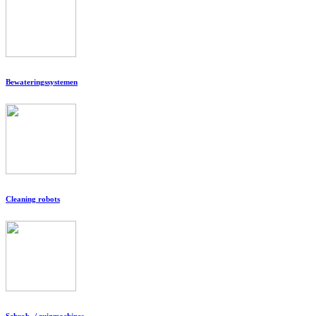
Bewateringssystemen
Cleaning robots
Schrob- / zuigmachines