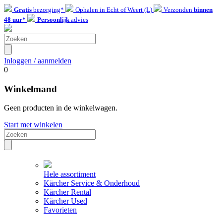
Gratis
bezorging*
Ophalen in Echt of Weert (L)
Verzonden
binnen
48 uur*
Persoonlijk
advies
Inloggen / aanmelden
0
Winkelmand
Geen producten in de winkelwagen.
Start met winkelen
Hele assortiment
Kärcher Service & Onderhoud
Kärcher Rental
Kärcher Used
Favorieten