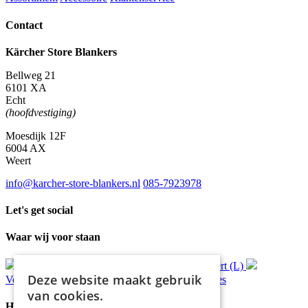
Contact
Kärcher Store Blankers
Bellweg 21
6101 XA
Echt
(hoofdvestiging)
Moesdijk 12F
6004 AX
Weert
info@karcher-store-blankers.nl
085-7923978
Let's get social
Waar wij voor staan
Gratis
bezorging*
Ophalen in Echt of Weert (L)
Deze website maakt gebruik
Verzonden
binnen 48 uur*
Persoonlijk
advies
van cookies.
Handige Links