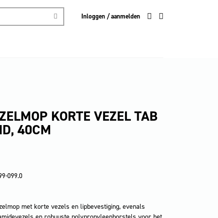
Inloggen / aanmelden
ZELMOP KORTE VEZEL TAB
D, 40CM
99-099.0
elmop met korte vezels en lipbevestiging, evenals
amidevezels en robuuste polypropyleenborstels voor het