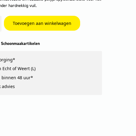
der hardnekkig vuil.
Toevoegen aan winkelwagen
 Schoonmaakartikelen
zorging*
 Echt of Weert (L)
 binnen 48 uur*
k advies