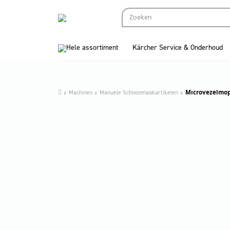
Hele assortiment
Kärcher Service & Onderhoud
Machines
Manuele Schoonmaakartikelen
Microvezelmop