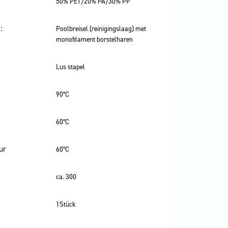
50% PET/20% PA/30% PP
:
Poolbreisel (reinigingslaag) met
monofilament borstelharen
Lus stapel
90°C
60°C
ur
60°C
ca. 300
1Stück