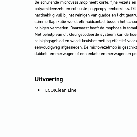
De schurende microvezelmop heeft korte, fijne vezels e
polyamidevezels en robuuste polypropyleenborstels. Dit 
hardnekkig vuil bij het reinigen van gladde en licht gest
slimme flapfixatie wordt elk huidcontact tussen het sch
reinigen vermeden. Daarnaast heeft de mophoes in totaal 
Met behulp van dit kleurgecodeerde systeem kan de hoes
reinigingsgebied en wordt kruisbesmetting effectief voor
eenvoudigweg afgesneden. De microvezelmop is geschikt
dubbele emmerwagen of een enkele emmerwagen en per
Uitvoering
ECO!Clean Line