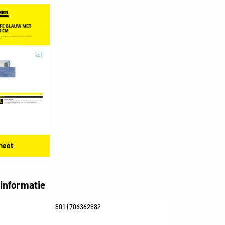
heet
informatie
8011706362882