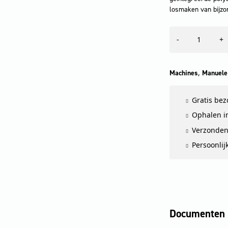
losmaken van bijzon
Microvezelmop
-
+
korte
vezel
tab
schurend,
,
Machines
Manuele
40cm
aantal
Gratis be
Ophalen in
Verzonden
Persoonlij
Documenten