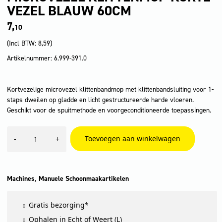
VEZEL BLAUW 60CM
7,
10
(Incl BTW:
8,59
)
Artikelnummer: 6.999-391.0
Kortvezelige microvezel klittenbandmop met klittenbandsluiting voor 1-
staps dweilen op gladde en licht gestructureerde harde vloeren.
Geschikt voor de spuitmethode en voorgeconditioneerde toepassingen.
Microvezel
Toevoegen aan winkelwagen
-
+
klittenmop
korte
vezel
blauw
60cm
,
Machines
Manuele Schoonmaakartikelen
aantal
Gratis bezorging*
Ophalen in Echt of Weert (L)