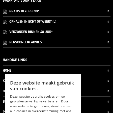
WAAR WIJ VOOR STAAN
GRATIS
BEZORGING*
OPHALEN IN ECHT OF WEERT (L)
VERZONDEN
BINNEN 48 UUR*
PERSOONLIJK
ADVIES
HANDIGE LINKS
HOME
KLANTENSERVICE
Deze website maakt gebruik
van cookies.
OVER ONS
Deze website gebruikt cookies om uw
gebruikerservaring te verbeteren. Door
BLOG
onze website te gebruiken, stemt u in met
alle cookies in overeenstemming met ons
PRIVACYVERKLARING