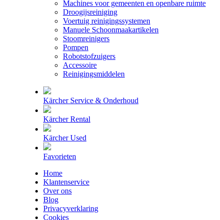
Machines voor gemeenten en openbare ruimte
Droogijsreiniging
Voertuig reinigingssystemen
Manuele Schoonmaakartikelen
Stoomreinigers
Pompen
Robotstofzuigers
Accessoire
Reinigingsmiddelen
Kärcher Service & Onderhoud
Kärcher Rental
Kärcher Used
Favorieten
Home
Klantenservice
Over ons
Blog
Privacyverklaring
Cookies