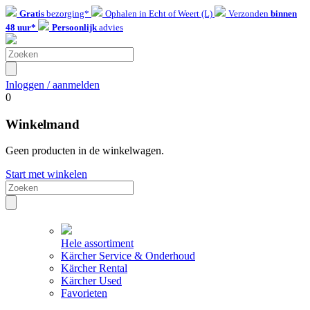
Gratis
bezorging*
Ophalen in Echt of Weert (L)
Verzonden
binnen
48 uur*
Persoonlijk
advies
Inloggen / aanmelden
0
Winkelmand
Geen producten in de winkelwagen.
Start met winkelen
Hele assortiment
Kärcher Service & Onderhoud
Kärcher Rental
Kärcher Used
Favorieten