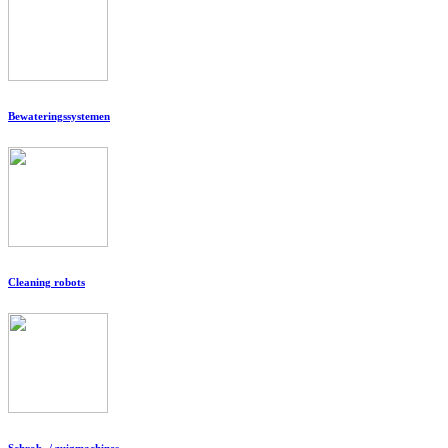
Bewateringssystemen
Cleaning robots
Schrob- / zuigmachines