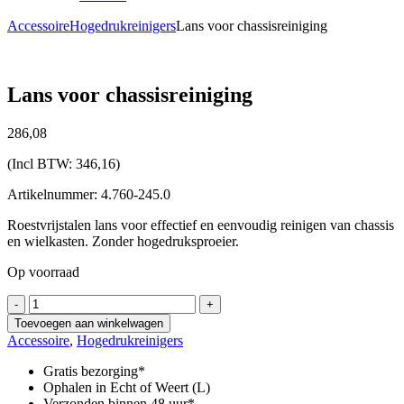
Accessoire
Hogedrukreinigers
Lans voor chassisreiniging
Lans voor chassisreiniging
286,
08
(Incl BTW:
346,16
)
Artikelnummer: 4.760-245.0
Roestvrijstalen lans voor effectief en eenvoudig reinigen van chassis
en wielkasten. Zonder hogedruksproeier.
Op voorraad
Lans
-
+
voor
Toevoegen aan winkelwagen
chassisreiniging
Accessoire
,
Hogedrukreinigers
aantal
Gratis bezorging*
Ophalen in Echt of Weert (L)
Verzonden binnen 48 uur*