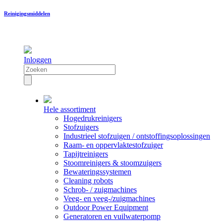
Reinigingsmiddelen
Inloggen
Hele assortiment
Hogedrukreinigers
Stofzuigers
Industrieel stofzuigen / ontstoffingsoplossingen
Raam- en oppervlaktestofzuiger
Tapijtreinigers
Stoomreinigers & stoomzuigers
Bewateringssystemen
Cleaning robots
Schrob- / zuigmachines
Veeg- en veeg-/zuigmachines
Outdoor Power Equipment
Generatoren en vuilwaterpomp