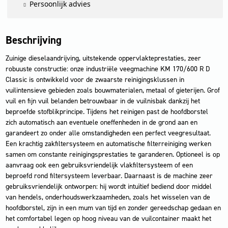
Persoonlijk advies
Beschrijving
Zuinige dieselaandrijving, uitstekende oppervlakteprestaties, zeer
robuuste constructie: onze industriële veegmachine KM 170/600 R D
Classic is ontwikkeld voor de zwaarste reinigingsklussen in
vuilintensieve gebieden zoals bouwmaterialen, metaal of gieterijen. Grof
vuil en fijn vuil belanden betrouwbaar in de vuilnisbak dankzij het
beproefde stofblikprincipe. Tijdens het reinigen past de hoofdborstel
zich automatisch aan eventuele oneffenheden in de grond aan en
garandeert zo onder alle omstandigheden een perfect veegresultaat.
Een krachtig zakfiltersysteem en automatische filterreiniging werken
samen om constante reinigingsprestaties te garanderen. Optioneel is op
aanvraag ook een gebruiksvriendelijk vlakfiltersysteem of een
beproefd rond filtersysteem leverbaar. Daarnaast is de machine zeer
gebruiksvriendelijk ontworpen: hij wordt intuïtief bediend door middel
van hendels, onderhoudswerkzaamheden, zoals het wisselen van de
hoofdborstel, zijn in een mum van tijd en zonder gereedschap gedaan en
het comfortabel legen op hoog niveau van de vuilcontainer maakt het