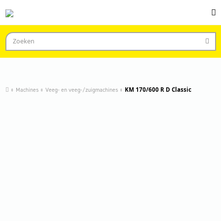
Machines
Veeg- en veeg-/zuigmachines
KM 170/600 R D Classic