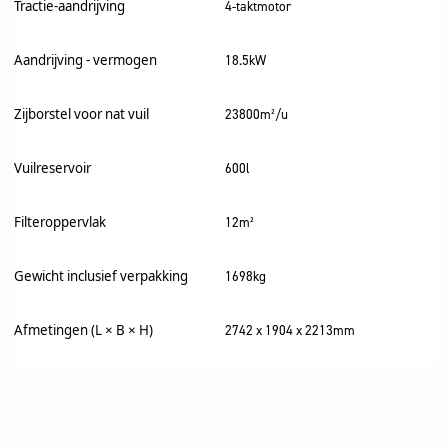
Tractie-aandrijving
4-taktmotor
Aandrijving - vermogen
18.5kW
Zijborstel voor nat vuil
23800m²/u
Vuilreservoir
600l
Filteroppervlak
12m²
Gewicht inclusief verpakking
1698kg
Afmetingen (L × B × H)
2742 x 1904 x 2213mm