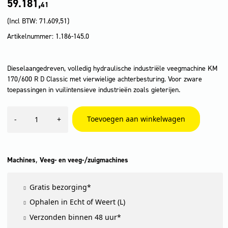
59.181,
41
(Incl BTW:
71.609,51
)
Artikelnummer: 1.186-145.0
Dieselaangedreven, volledig hydraulische industriële veegmachine KM
170/600 R D Classic met vierwielige achterbesturing. Voor zware
toepassingen in vuilintensieve industrieën zoals gieterijen.
KM
Toevoegen aan winkelwagen
-
+
170/600
R
D
Classic
aantal
,
Machines
Veeg- en veeg-/zuigmachines
Gratis bezorging*
Ophalen in Echt of Weert (L)
Verzonden binnen 48 uur*