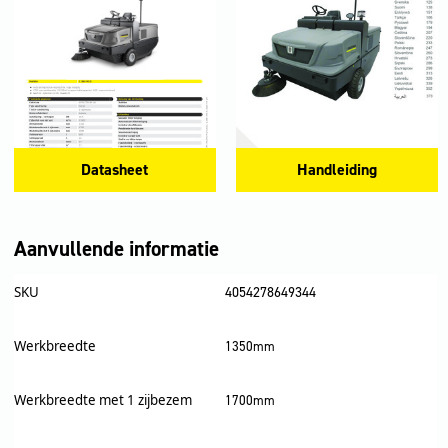
Datasheet
Handleiding
Aanvullende informatie
SKU
4054278649344
Werkbreedte
1350mm
Werkbreedte met 1 zijbezem
1700mm