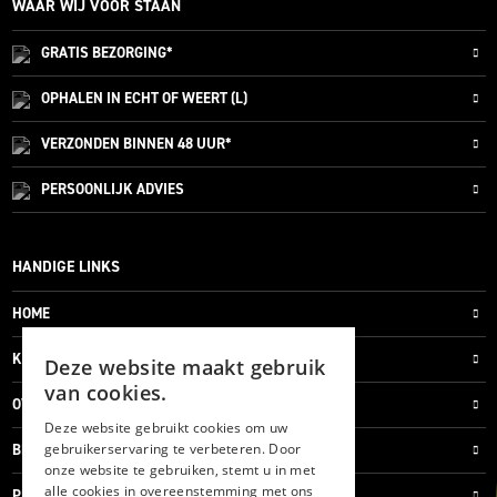
WAAR WIJ VOOR STAAN
GRATIS
BEZORGING*
OPHALEN IN ECHT OF WEERT (L)
VERZONDEN
BINNEN 48 UUR*
PERSOONLIJK
ADVIES
HANDIGE LINKS
HOME
KLANTENSERVICE
Deze website maakt gebruik
van cookies.
OVER ONS
Deze website gebruikt cookies om uw
gebruikerservaring te verbeteren. Door
BLOG
onze website te gebruiken, stemt u in met
alle cookies in overeenstemming met ons
PRIVACYVERKLARING