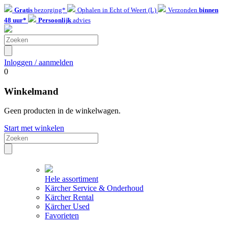
Gratis
bezorging*
Ophalen in Echt of Weert (L)
Verzonden
binnen
48 uur*
Persoonlijk
advies
Inloggen / aanmelden
0
Winkelmand
Geen producten in de winkelwagen.
Start met winkelen
Hele assortiment
Kärcher Service & Onderhoud
Kärcher Rental
Kärcher Used
Favorieten