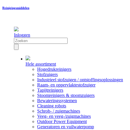
Reinigingsmiddelen
Inloggen
Hele assortiment
Hogedrukreinigers
Stofzuigers
Industrieel stofzuigen / ontstoffingsoplossingen
Raam- en oppervlaktestofzuiger
Tapijtreinigers
Stoomreinigers & stoomzuigers
Bewateringssystemen
Cleaning robots
Schrob- / zuigmachines
Veeg- en veeg-/zuigmachines
Outdoor Power Equipment
Generatoren en vuilwaterpomp