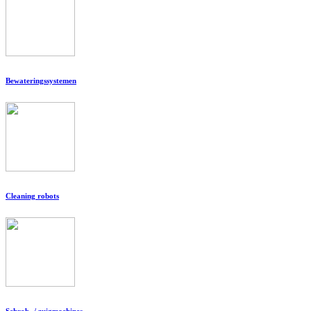
Bewateringssystemen
Cleaning robots
Schrob- / zuigmachines