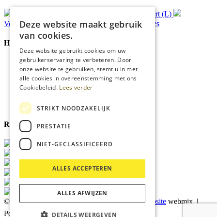
Gratis
bezorging*
Ophalen in Echt of Weert (L)
Deze website maakt gebruik
Verzonden
binnen 48 uur*
Persoonlijk
advies
van cookies.
Handige Links
Deze website gebruikt cookies om uw
gebruikerservaring te verbeteren. Door
Home
onze website te gebruiken, stemt u in met
Klantenservice
alle cookies in overeenstemming met ons
Over ons
Cookiebeleid.
Lees verder
Blog
Privacyverklaring
Cookies
STRIKT NOODZAKELIJK
Reviewmerk
PRESTATIE
NIET-GECLASSIFICEERD
ALLES ACCEPTEREN
ALLES AFWIJZEN
© 2026 Kärcher Store Blankers |
Maatwerk website
webmix |
Powered by
Marker Media
DETAILS WEERGEVEN