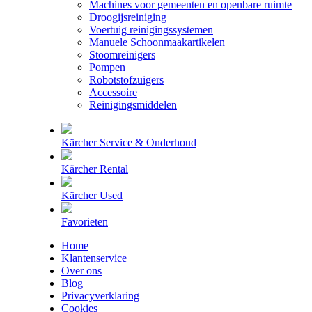
Machines voor gemeenten en openbare ruimte
Droogijsreiniging
Voertuig reinigingssystemen
Manuele Schoonmaakartikelen
Stoomreinigers
Pompen
Robotstofzuigers
Accessoire
Reinigingsmiddelen
Kärcher Service & Onderhoud
Kärcher Rental
Kärcher Used
Favorieten
Home
Klantenservice
Over ons
Blog
Privacyverklaring
Cookies