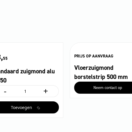
,
PRIJS OP AANVRAAG
55
Vloerzuigmond
andaard zuigmond alu
borstelstrip 500 mm
50
Neem contact op
-
+
tandaard
uigmond
u
Toevoegen
N50
ntal