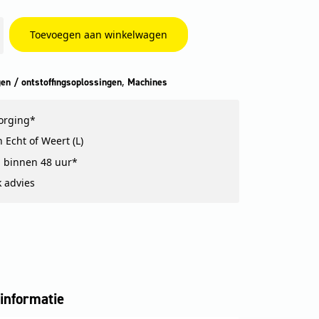
Toevoegen aan winkelwagen
,
gen / ontstoffingsoplossingen
Machines
zorging*
 Echt of Weert (L)
 binnen 48 uur*
k advies
informatie