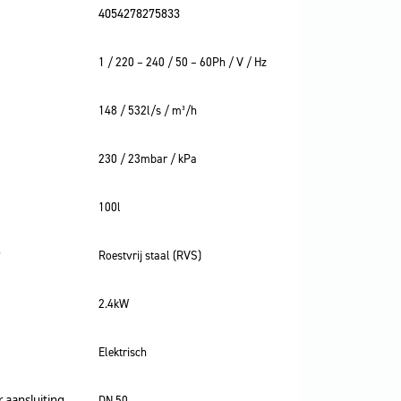
4054278275833
1 / 220 – 240 / 50 – 60Ph / V / Hz
148 / 532l/s / m³/h
230 / 23mbar / kPa
100l
Roestvrij staal (RVS)
2.4kW
Elektrisch
 aansluiting
DN 50