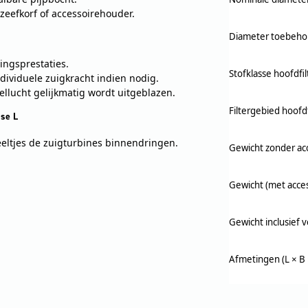
zeefkorf of accessoirehouder.
Diameter toebeho
ingsprestaties.
Stofklasse hoofdfil
ndividuele zuigkracht indien nodig.
oellucht gelijkmatig wordt uitgeblazen.
Filtergebied hoofdf
sse L
eltjes de zuigturbines binnendringen.
Gewicht zonder ac
Gewicht (met acces
Gewicht inclusief 
Afmetingen (L × B 