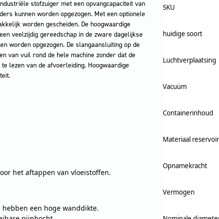
industriële stofzuiger met een opvangcapaciteit van
SKU
aanders kunnen worden opgezogen. Met een optionele
akkelijk worden gescheiden. De hoogwaardige
huidige soort
 een veelzijdig gereedschap in de zware dagelijkse
men worden opgezogen. De slangaansluiting op de
gen van vuil rond de hele machine zonder dat de
Luchtverplaatsing
f te lezen van de afvoerleiding. Hoogwaardige
eit.
Vacuüm
Containerinhoud
Materiaal reservoir
Opnamekracht
oor het aftappen van vloeistoffen.
Vermogen
en hebben een hoge wanddikte.
aibare pijpbocht.
Nominale diameter