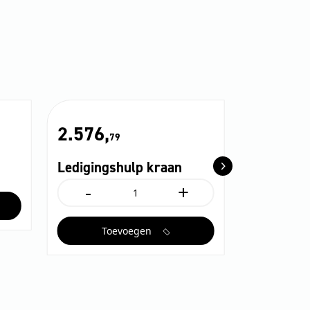
2.576,
79
Ledigingshulp kraan
-
+
Ledigingshulp
kraan
aantal
Toevoegen