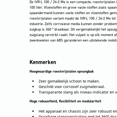
De IVR-L 100 / 24-2 Me is een compacte, roestvrijstalen 
100 liter. Vloeistoffen en grove vaste stoffen zoals sp
spaandermand kunnen vaste stoffen en vloeistoffen gem
roestvrijstalen variant maakt de IVR-L 100 / 24-2 Me tot
industrie. Zelfs corrosieve media kunnen zonder proble
zuigkop is 360 ° draaibaar. Dit vergemakkelijkt het opzui
zuigslang verstrikt raakt. Het vulpeil is op elk moment a
zwenkwielen van ABS garanderen een uitstekende mobilit
Kenmerken
Hoogwaardige roestvrijstalen opvangbak
Zeer gemakkelijk schoon te maken.
Geschikt voor corrosief zuigmateriaal.
Transparante slang als niveau-indicator en v
Hoge robuustheid, flexibiliteit en modulariteit
Het apparaat en chassis zijn zeer robuust 
Draaibare slangaansluiting met tot 360° dra