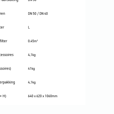
ren
DN 50 / DN 40
ter
L
ilter
0.45m²
cessoires
4,1kg
soires)
41kg
verpakking
4,1kg
× H)
640 x 620 x 1060mm