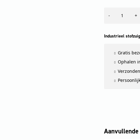
IVR-
-
+
L
100/24-
2
Me
Industrieel stofzui
aantal
Gratis be
Ophalen in
Verzonden
Persoonlij
Aanvullende 