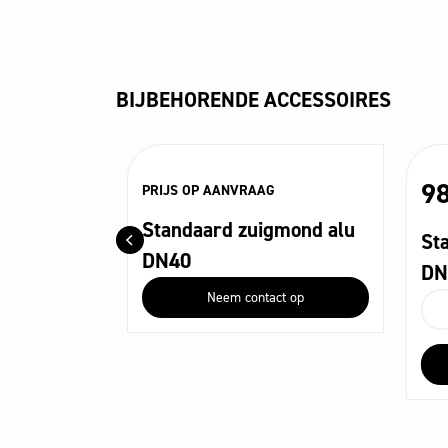
BIJBEHORENDE ACCESSOIRES
98
PRIJS OP AANVRAAG
Standaard zuigmond alu
at 200 l
St
DN40
+
DN
Neem contact op
S
z
al
D
aa