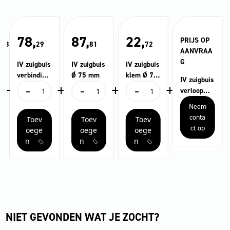
,
78,
87,
22,
PRIJS OP
03
29
81
72
AANVRAA
G
IV zuigbuis
IV zuigbuis
IV zuigbuis
verbinding
Ø 75 mm
klem Ø 74-
IV zuigbuis
+
-
+
-
+
-
+
sstuk Ø 75
78 mm
IV
IV
IV
verloop
mm
zuigbuis
zuigbuis
zuigbuis
van Ø 80
Neem
verbindingsstuk
Ø
klem
mm naar
conta
Toev
Toev
Toev
Ø
75
Ø
60 mm
ct op
75
mm
74-
oege
oege
oege
mm
aantal
78
n
n
n
aantal
mm
aantal
NIET GEVONDEN WAT JE ZOCHT?