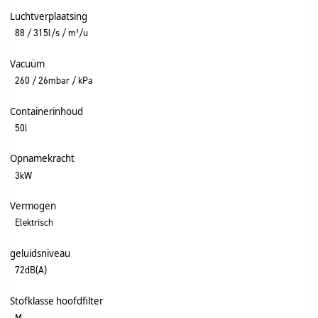
Luchtverplaatsing
88 / 315l/s / m³/u
Vacuüm
260 / 26mbar / kPa
Containerinhoud
50l
Opnamekracht
3kW
Vermogen
Elektrisch
geluidsniveau
72dB(A)
Stofklasse hoofdfilter
M