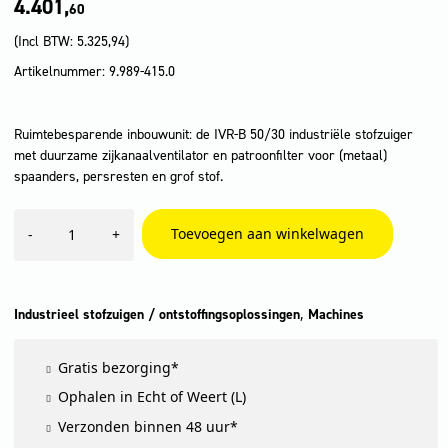
4.401,
60
(Incl BTW:
5.325,94
)
Artikelnummer: 9.989-415.0
Ruimtebesparende inbouwunit: de IVR-B 50/30 industriële stofzuiger
met duurzame zijkanaalventilator en patroonfilter voor (metaal)
spaanders, persresten en grof stof.
IVR-
Toevoegen aan winkelwagen
-
+
B
50/30
aantal
,
Industrieel stofzuigen / ontstoffingsoplossingen
Machines
Gratis bezorging*
Ophalen in Echt of Weert (L)
Verzonden binnen 48 uur*